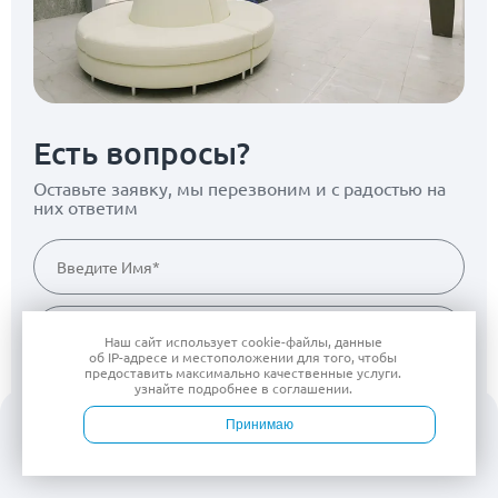
Есть вопросы?
Оставьте заявку, мы перезвоним
и с радостью на
них ответим
Наш сайт использует
cookie-файлы
, данные
об IP-адресе
и местоположении для того, чтобы
предоставить максимально качественные услуги.
Согласен(на) на
обработку персональных данных
узнайте подробнее в
соглашении
.
Принимаю
Оставить заявку
Войти
Врачи
Услуги
Контакты
Запись