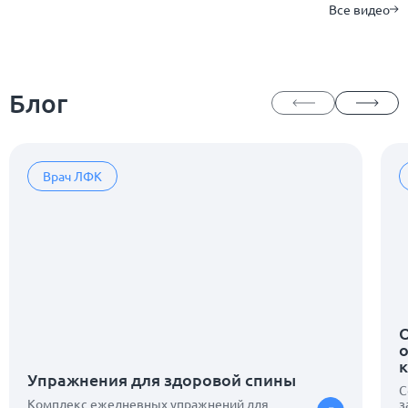
Все видео
Блог
Врач ЛФК
О
Упражнения для здоровой спины
С
Комплекс ежедневных упражнений для
з