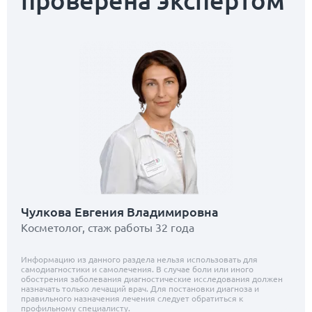
проверена экспертом
Чулкова Евгения Владимировна
Косметолог, стаж работы 32 года
Информацию из данного раздела нельзя использовать для
самодиагностики и самолечения. В случае боли или иного
обострения заболевания диагностические исследования должен
назначать только лечащий врач. Для постановки диагноза и
правильного назначения лечения следует обратиться к
профильному специалисту.