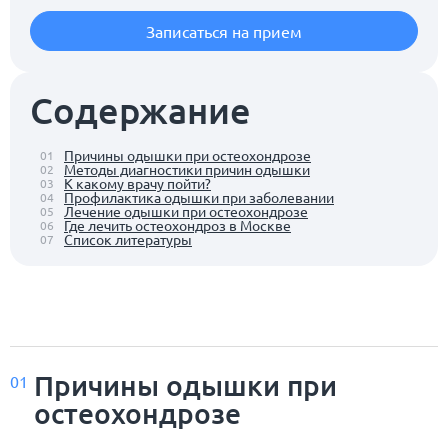
Записаться на прием
Содержание
Причины одышки при остеохондрозе
01
Методы диагностики причин одышки
02
К какому врачу пойти?
03
Профилактика одышки при заболевании
04
Лечение одышки при остеохондрозе
05
Где лечить остеохондроз в Москве
06
Список литературы
07
Причины одышки при
01
остеохондрозе