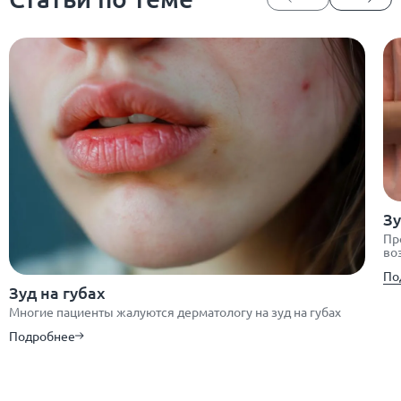
Зу
Пр
во
По
Зуд на губах
Многие пациенты жалуются дерматологу на зуд на губах
Подробнее