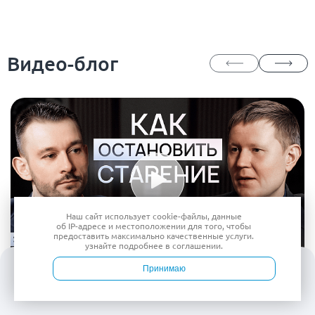
Видео-блог
Наш сайт использует
cookie-файлы
, данные
об IP-адресе
и местоположении для того, чтобы
предоставить максимально качественные услуги.
узнайте подробнее в
соглашении
.
Принимаю
Все видео
Войти
Врачи
Услуги
Контакты
Запись