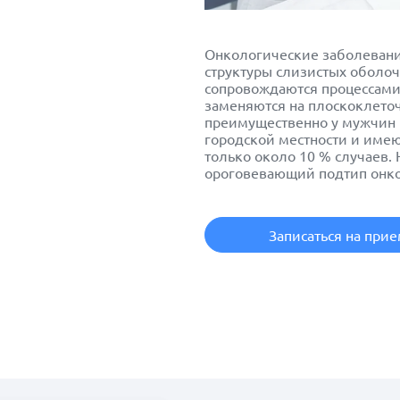
Онкологические заболеван
структуры слизистых оболоч
сопровождаются процессами 
заменяются на плоскоклето
преимущественно у мужчин в
городской местности и име
только около 10 % случаев.
ороговевающий подтип онкол
Записаться на при