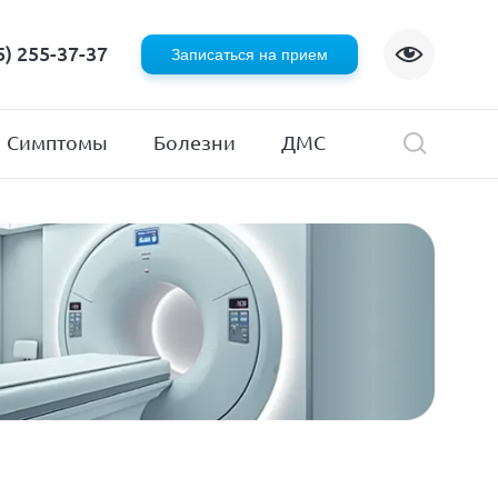
Флебология
5) 255-37-37
Записаться на прием
Хирургия
я
Эндокринология
Симптомы
Болезни
ДМС