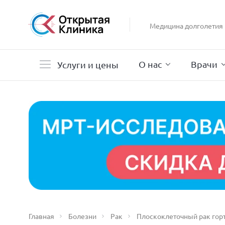
Гастроэнтерология
Гинекология
Медицина долголетия
Гистероскопия
Дерматология
О нас
Врачи
Услуги и цены
Главная
Болезни
Рак
Плоскоклеточный рак гор