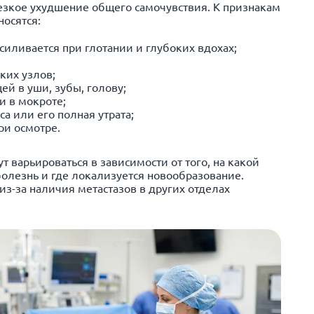
езкое ухудшение общего самочувствия. К признакам
носятся:
силивается при глотании и глубоких вдохах;
ких узлов;
й в уши, зубы, голову;
и в мокроте;
са или его полная утрата;
ри осмотре.
 варьироваться в зависимости от того, на какой
болезнь и где локализуется новообразование.
из-за наличия метастазов в других отделах