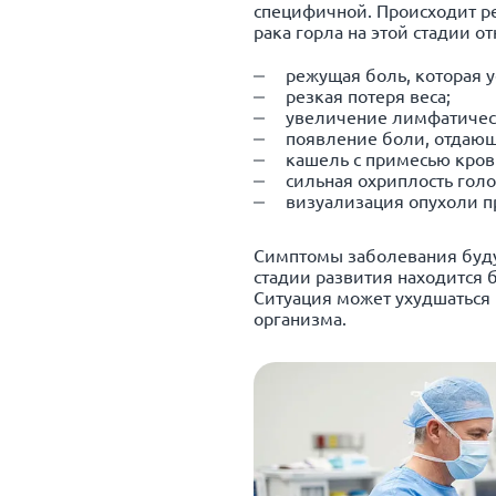
специфичной. Происходит р
рака горла на этой стадии от
режущая боль, которая у
резкая потеря веса;
увеличение лимфатичес
появление боли, отдающе
кашель с примесью кров
сильная охриплость голо
визуализация опухоли п
Симптомы заболевания будут
стадии развития находится 
Ситуация может ухудшаться 
организма.