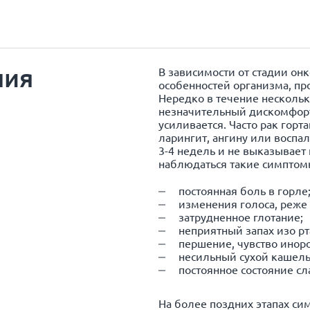
ния
В зависимости от стадии он
особенностей организма, пр
Нередко в течение несколь
незначительный дискомфорт 
усиливается. Часто рак го
ларингит
, ангину или воспа
3-4 недель и не выказывает
наблюдаться такие симптом
постоянная боль в горле
изменения голоса, реже 
затрудненное глотание;
неприятный запах изо рт
першение, чувство иноро
несильный сухой кашель
постоянное состояние сл
На более поздних этапах си