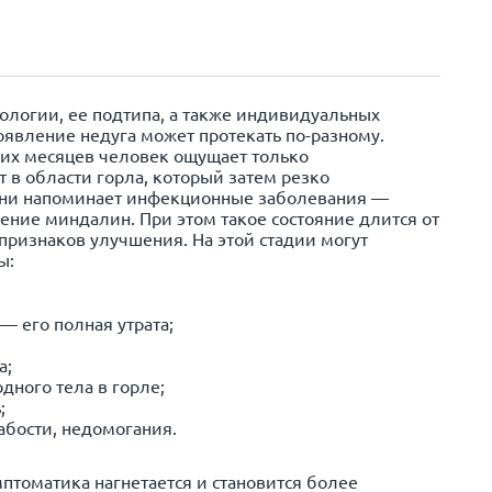
кологии, ее подтипа, а также индивидуальных
оявление недуга может протекать по-разному.
ких месяцев человек ощущает только
в области горла, который затем резко
ртани напоминает инфекционные заболевания —
ление миндалин. При этом такое состояние длится от
 признаков улучшения. На этой стадии могут
ы:
;
— его полная утрата;
а;
дного тела в горле;
;
абости, недомогания.
мптоматика нагнетается и становится более