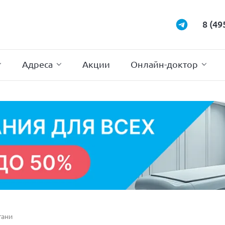
Маммология
Подиатрия
8 (49
Неврология
Проктология
Нейрохирургия
Психотерапи
Адреса
Акции
Онлайн-доктор
тани