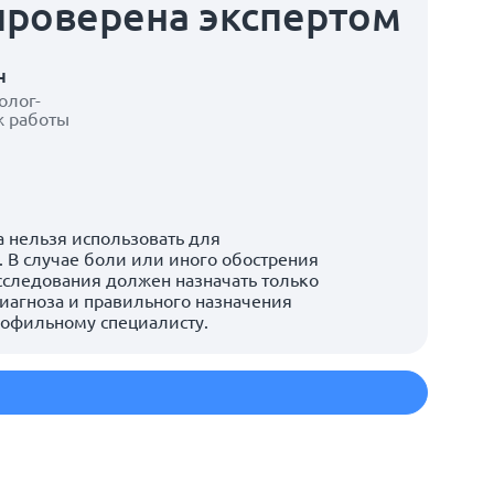
проверена экспертом
ч
олог-
ж работы
 нельзя использовать для
 В случае боли или иного обострения
сследования должен назначать только
иагноза и правильного назначения
рофильному специалисту.
м