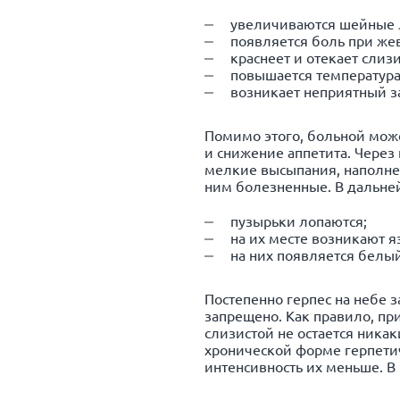
увеличиваются шейные 
появляется боль при же
краснеет и отекает слиз
повышается температура
возникает неприятный за
Помимо этого, больной може
и снижение аппетита. Через
мелкие высыпания, наполне
ним болезненные. В дальне
пузырьки лопаются;
на их месте возникают я
на них появляется белый
Постепенно герпес на небе 
запрещено. Как правило, пр
слизистой не остается ника
хронической форме герпети
интенсивность их меньше. В