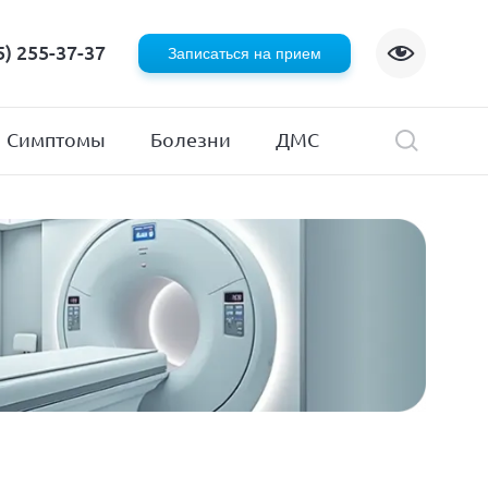
Флебология
5) 255-37-37
Записаться на прием
Хирургия
я
Эндокринология
Симптомы
Болезни
ДМС