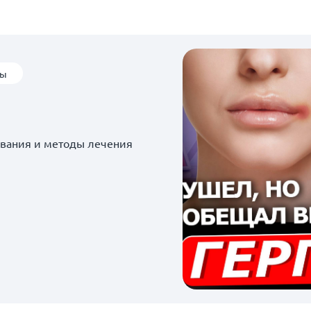
ты
евания и методы лечения