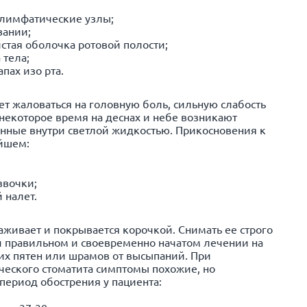
лимфатические узлы;
вании;
истая оболочка ротовой полости;
 тела;
пах изо рта.
т жаловаться на головную боль, сильную слабость
 некоторое время на деснах и небе возникают
нные внутри светлой жидкостью. Прикосновения к
йшем:
звочки;
 налет.
заживает и покрывается корочкой. Снимать ее строго
и правильном и своевременно начатом лечении на
ких пятен или шрамов от высыпаний. При
ческого стоматита симптомы похожие, но
 период обострения у пациента: