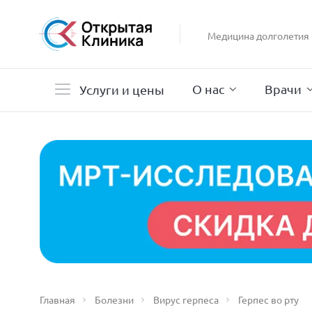
Гастроэнтерология
Гинекология
Медицина долголетия
Гистероскопия
Дерматология
О нас
Врачи
Услуги и цены
Главная
Болезни
Вирус герпеса
Герпес во рту