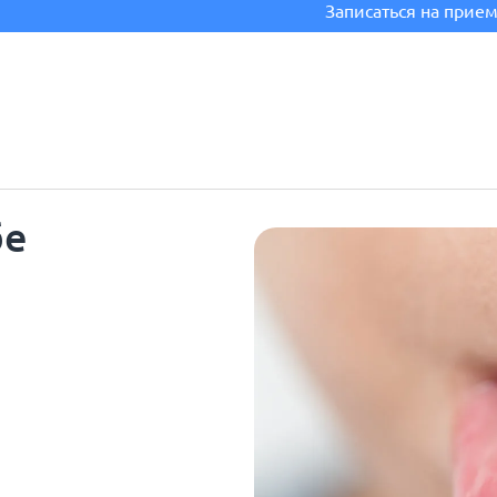
Записаться на прие
бе