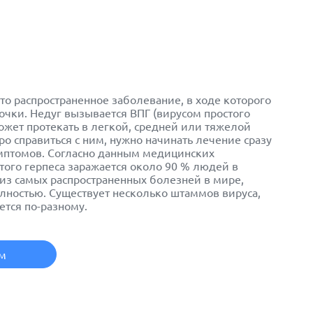
это распространенное заболевание, в ходе которого
чки. Недуг вызывается ВПГ (вирусом простого
может протекать в легкой, средней или тяжелой
о справиться с ним, нужно начинать лечение сразу
мптомов. Согласно данным медицинских
того герпеса заражается около 90 % людей в
а из самых распространенных болезней в мире,
лностью. Существует несколько штаммов вируса,
тся по-разному.
ем