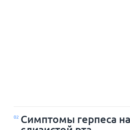
Симптомы герпеса н
02
слизистой рта