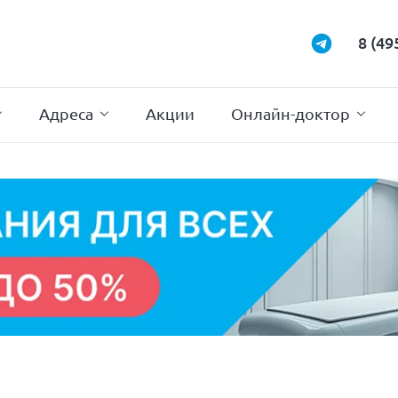
Маммология
Подиатрия
8 (49
Неврология
Проктология
Нейрохирургия
Психотерапи
Адреса
Акции
Онлайн-доктор