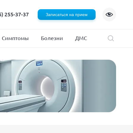
Флебология
5) 255-37-37
Записаться на прием
Хирургия
я
Эндокринология
Симптомы
Болезни
ДМС