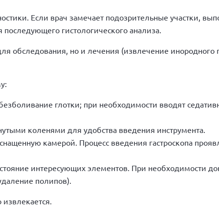
ностики. Если врач замечает подозрительные участки, вып
я последующего гистологического анализа.
для обследования, но и лечения (извлечение инородного 
у:
безболивание глотки; при необходимости вводят седатив
гнутыми коленями для удобства введения инструмента.
 оснащенную камерой. Процесс введения гастроскопа прояв
состояние интересующих элементов. При необходимости до
удаление полипов).
 извлекается.