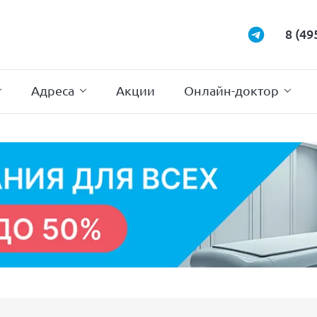
Маммология
Подиатрия
8 (49
Неврология
Проктология
Нейрохирургия
Психотерапи
Адреса
Акции
Онлайн-доктор