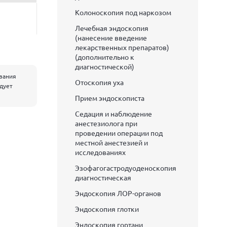
Колоноскопия под наркозом
Лечебная эндоскопия
(нанесение введение
лекарственных препаратов)
(дополнительно к
диагностической)
евания
Отоскопия уха
едует
Прием эндоскописта
Седация и наблюдение
анестезиолога при
проведении операции под
местной анестезией и
исследованиях
Эзофагогастродуоденоскопия
диагностическая
Эндоскопия ЛОР-органов
Эндоскопия глотки
Эндоскопия гортани