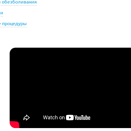
ы обезболивания
ки
е процедуры