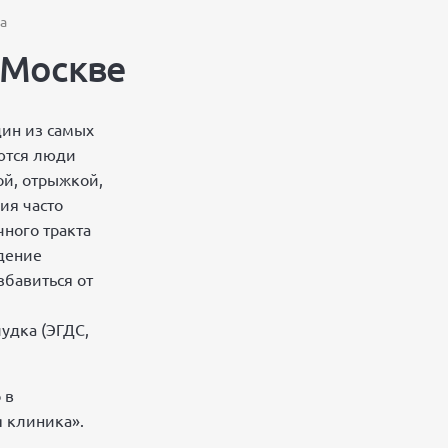
а
 Москве
ин из самых
ются люди
ой, отрыжкой,
ия часто
ного тракта
дение
бавиться от
удка (ЭГДС,
 в
 клиника».