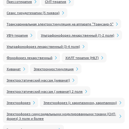
Прессотерапия
СМТ-терапия
Сеанс гирудотерапии (5 пиявок)
Транскарниальная электростимуляция на аппарате "Трансаир-5"
УВЧ-терапия
Ультрафонофорез лекарственный (1-2 поля)
Ультрафонофорез лекарственный (3-4 поля)
Фонофорез лекарственный
ХИЛТ терапия (HILT)
Хивамат
Электромиостимуляция
Электростатический массаж (хивамат)
Электростатический массаж ( хивамат) 2 поля
Электрофорез
Электрофорез (с карипазимом, карипаином)
Электрофорез синусоидальными модулированными токами (СМТ-
форез) 3 поля и более