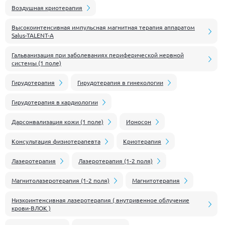
Воздушная криотерапия
Высокоинтенсивная импульсная магнитная терапия аппаратом
Salus-TALENT-A
Гальванизация при заболеваниях периферической нервной
системы (1 поле)
Гирудотерапия
Гирудотерапия в гинекологии
Гирудотерапия в кардиологии
Дарсонвализация кожи (1 поле)
Ионосон
Консультация физиотерапевта
Криотерапия
Лазеротерапия
Лазеротерапия (1-2 поля)
Магнитолазеротерапия (1-2 поля)
Магнитотерапия
Низкоинтенсивная лазеротерапия ( внутривенное облучение
крови-ВЛОК )