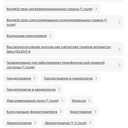
Воздействие интерференционными токами (1 поле)
Воздействие синусоидальными модулированными токами (1
поле)
Воздушная криотерапия
Высокоинтенсивная импульсная магнитная терапия аппаратом
Salus-TALENT-A
Гальванизация при заболеваниях периферической нервной
системы (1 поле)
Гирудотерапия
Гирудотерапия в гинекологии
Гирудотерапия в кардиологии
Дарсонвализация кожи (1 поле)
Ионосон
Консультация физиотерапевта
Криотерапия
Лазеротерапия
Лазеротерапия (1-2 поля)