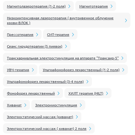
Магнитолазеротерапия (1-2 поля)
Магнитотерапия
Низкоинтенсивная лазеротерапия ( внутривенное облучение
крови-ВЛОК )
Прессотерапия
СМТ-терапия
Сеанс гирудотерапии (5 пиявок)
Транскарниальная электростимуляция на аппарате "Трансаир-5"
УВЧ-терапия
Ультрафонофорез лекарственный (1-2 поля)
Ультрафонофорез лекарственный (3-4 поля)
Фонофорез лекарственный
ХИЛТ терапия (HILT)
Хивамат
Электромиостимуляция
Электростатический массаж (хивамат)
Электростатический массаж ( хивамат) 2 поля