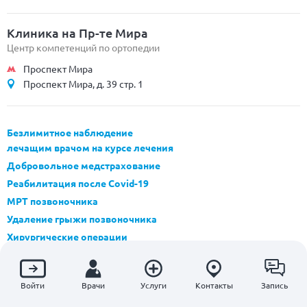
Клиника на Пр-те Мира
Центр компетенций по ортопедии
Проспект Мира
Проспект Мира, д. 39 стр. 1
Безлимитное наблюдение
лечащим врачом на курсе лечения
Добровольное медстрахование
Реабилитация после Covid-19
МРТ позвоночника
Удаление грыжи позвоночника
Хирургические операции
Check Up обследование
Приложение Panacea
Войти
Врачи
Услуги
Контакты
Запись
Реферальная программа