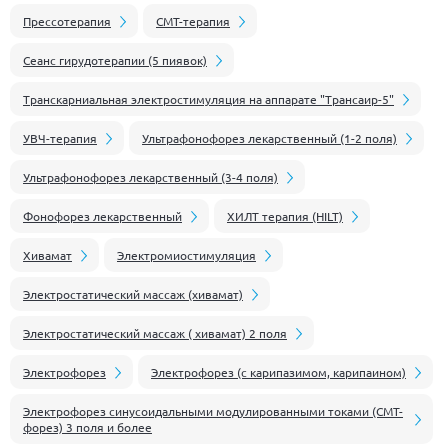
Прессотерапия
СМТ-терапия
Сеанс гирудотерапии (5 пиявок)
Транскарниальная электростимуляция на аппарате "Трансаир-5"
УВЧ-терапия
Ультрафонофорез лекарственный (1-2 поля)
Ультрафонофорез лекарственный (3-4 поля)
Фонофорез лекарственный
ХИЛТ терапия (HILT)
Хивамат
Электромиостимуляция
Электростатический массаж (хивамат)
Электростатический массаж ( хивамат) 2 поля
Электрофорез
Электрофорез (с карипазимом, карипаином)
Электрофорез синусоидальными модулированными токами (СМТ-
форез) 3 поля и более