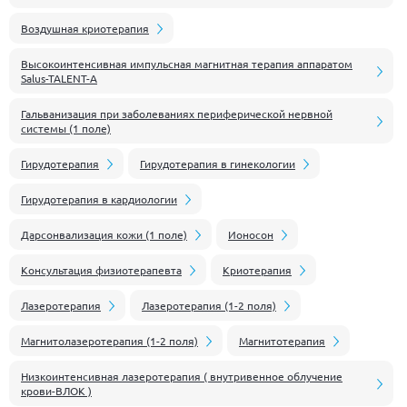
Воздушная криотерапия
Высокоинтенсивная импульсная магнитная терапия аппаратом
Salus-TALENT-A
Гальванизация при заболеваниях периферической нервной
системы (1 поле)
Гирудотерапия
Гирудотерапия в гинекологии
Гирудотерапия в кардиологии
Дарсонвализация кожи (1 поле)
Ионосон
Консультация физиотерапевта
Криотерапия
Лазеротерапия
Лазеротерапия (1-2 поля)
Магнитолазеротерапия (1-2 поля)
Магнитотерапия
Низкоинтенсивная лазеротерапия ( внутривенное облучение
крови-ВЛОК )