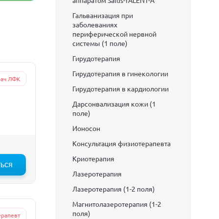
аппаратом Salus-TALENT-A
Гальванизация при
заболеваниях
периферической нервной
системы (1 поле)
Гирудотерапия
Гирудотерапия в гинекологии
ач ЛФК
Гирудотерапия в кардиологии
Дарсонвализация кожи (1
поле)
Ионосон
Консультация физиотерапевта
Криотерапия
ться
Лазеротерапия
Лазеротерапия (1-2 поля)
Магнитолазеротерапия (1-2
поля)
ерапевт