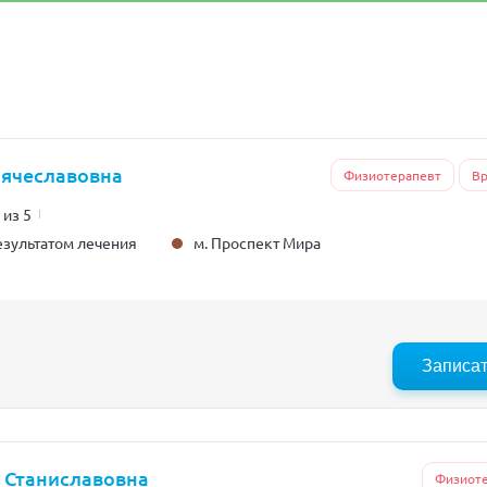
Вячеславовна
Физиотерапевт
Вр
 из 5
м. Проспект Мира
зультатом лечения
Записа
 Станиславовна
Физиот