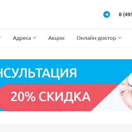
Маммология
Подиатрия
8 (49
Неврология
Проктология
Нейрохирургия
Психотерапи
Адреса
Акции
Онлайн-доктор