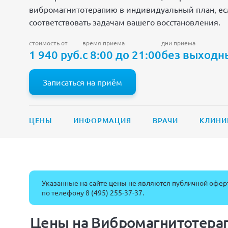
вибромагнитотерапию в индивидуальный план, есл
соответствовать задачам вашего восстановления.
стоимость от
время приема
дни приема
1 940 руб.
с 8:00 до 21:00
без выходн
Записаться на приём
ЦЕНЫ
ИНФОРМАЦИЯ
ВРАЧИ
КЛИНИ
Указанные на сайте цены не являются публичной оферт
по телефону
8 (495) 255-37-37
.
Цены на Вибромагнитотерап