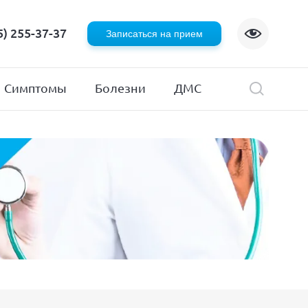
Флебология
5) 255-37-37
Записаться на прием
Хирургия
я
Эндокринология
Симптомы
Болезни
ДМС