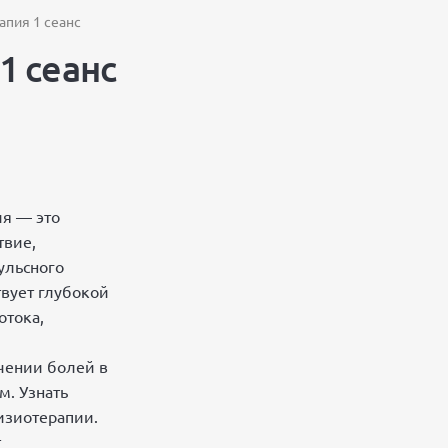
апия 1 сеанс
1 сеанс
ия — это
твие,
ульсного
твует глубокой
отока,
чении болей в
м. Узнать
физиотерапии.
т