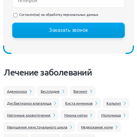
Согласен(на) на
обработку персональных данных
Заказать звонок
Лечение заболеваний
Аденомиоз
Бесплодие
Вагинит
Дисбактериоз влагалища
Киста яичников
Кольпит
Маточные кровотечения
Миома матки
Молочница
Нарушения менструального цикла
Недержание мочи