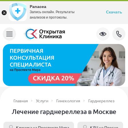
Panacea
Скачать
Запись онлайн. Результаты
анализов и протоколы.
Главная
Услуги
Гинекология
Гарднереллез
Лечение гарднереллеза в Москве
Клиника на Проспекте Мира
КДЦ на Пресне