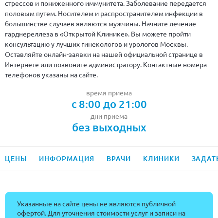
стрессов и пониженного иммунитета. Заболевание передается
половым путем. Носителем и распространителем инфекции в
большинстве случаев являются мужчины. Начните лечение
гарднереллеза в «Открытой Клинике». Вы можете пройти
консультацию у лучших гинекологов и урологов Москвы.
Оставляйте онлайн-заявки на нашей официальной странице в
Интернете или позвоните администратору. Контактные номера
телефонов указаны на сайте.
время приема
с 8:00 до 21:00
дни приема
без выходных
ЦЕНЫ
ИНФОРМАЦИЯ
ВРАЧИ
КЛИНИКИ
ЗАДАТ
Указанные на сайте цены не являются публичной
офертой. Для уточнения стоимости услуг и записи на