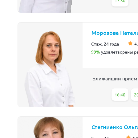
17:30
Морозова Натал
Стаж: 24 года
4.
99%
удовлетворены ре
Ближайший приём
16:40
2
Стегниенко Ольг