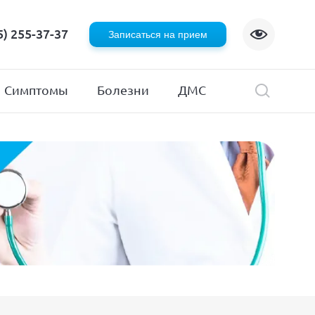
Флебология
5) 255-37-37
Записаться на прием
Хирургия
я
Эндокринология
Симптомы
Болезни
ДМС