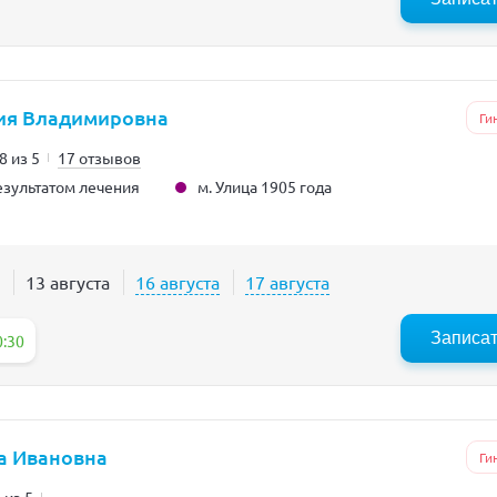
ия Владимировна
Ги
8 из 5
17 отзывов
м. Улица 1905 года
зультатом лечения
13 августа
16 августа
17 августа
Записа
0:30
а Ивановна
Ги