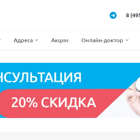
Маммология
Подиатрия
8 (49
Неврология
Проктология
Нейрохирургия
Психотерапи
Адреса
Акции
Онлайн-доктор