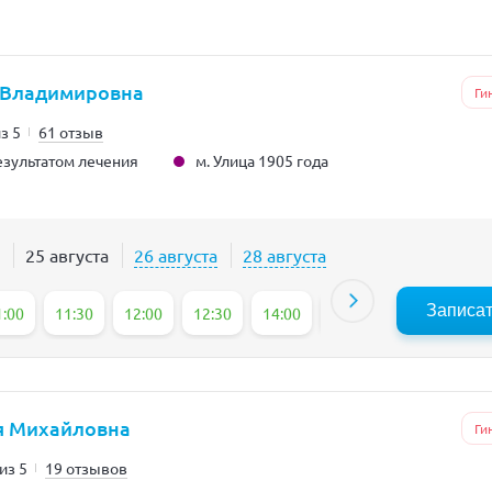
 Владимировна
Ги
из 5
61 отзыв
м. Улица 1905 года
зультатом лечения
25 августа
26 августа
28 августа
Записа
1:00
11:30
12:00
12:30
14:00
14:30
15:00
15
я Михайловна
Ги
 из 5
19 отзывов