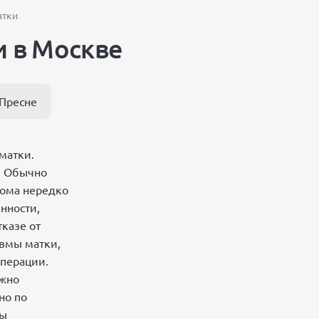
атки
 в Москве
 Пресне
матки.
. Обычно
иома нередко
нности,
казе от
авмы матки,
операции.
ожно
но по
ны