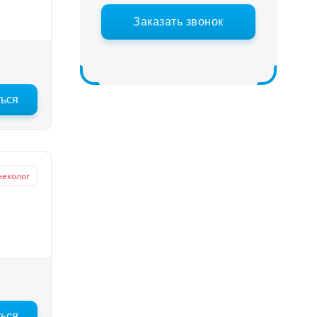
Заказать звонок
ться
неколог
ться