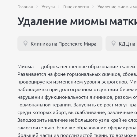
Главная
Услуги
Гинекология
Удаление миомы м
Удаление миомы матки
Клиника на Проспекте Мира
КДЦ на
Миома — доброкачественное образование тканей 
Развивается на фоне гормональных скачков, сбоев
провоцируется изменением уровня эстрогенов. М
наблюдается при долгосрочном отсутствии береме
нарушении функциональности яичников, резком от
гормональной терапии. Запустить ее рост могут тр
среди которых аборт, выскабливание, различные 
Заподозрить наличие небольшого узла крайне сл
самостоятельно. Если же образование сформирова
большей части из подслизистой ткани, то возмож