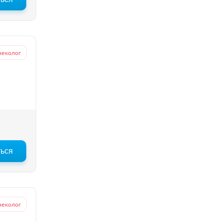
неколог
ться
неколог