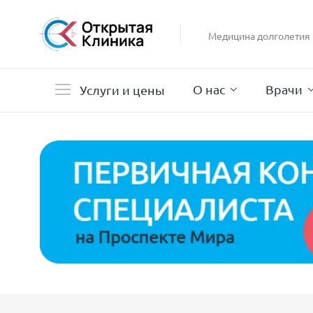
Гастроэнтерология
Гинекология
Медицина долголетия
Гистероскопия
Дерматология
О нас
Врачи
Услуги и цены