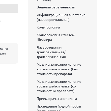
Ведение беременности
Инфильтрационная анестезия
(парацервикальная)
б
Кольпоскопия
Кольпоскопия с тестом
Шиллера
Лазеротерапия
евания
трансректальная/
едует
трансвагинальная
Медикаментозное лечение
эрозии шейки матки (без
стоимости препарата)
Медикаментозное лечение
эрозии шейки матки (со
стоимостью препарата)
Прием врача гинеколога
Проведение йодной пробы
(тест Шиллера)