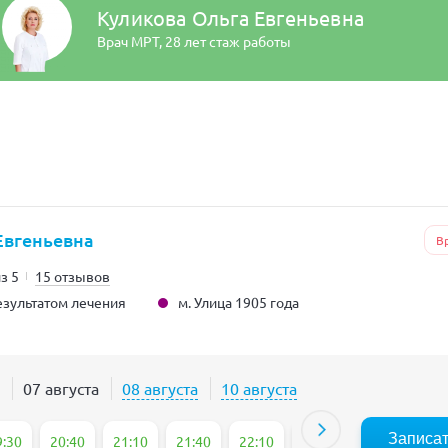
Куликова Ольга Евгеньевна
Врач МРТ,
28 лет стаж работы
Евгеньевна
В
из 5
15 отзывов
м. Улица 1905 года
зультатом лечения
07 августа
08 августа
10 августа
Записа
9:30
20:40
21:10
21:40
22:10
22:40
23:10