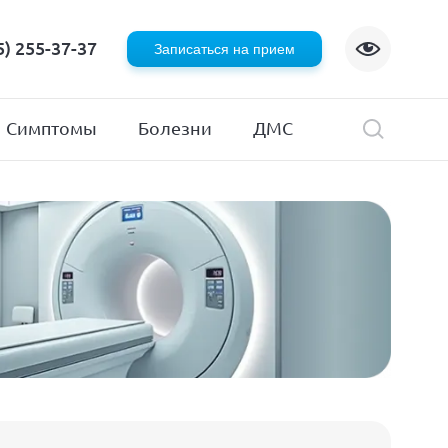
Флебология
5) 255-37-37
Записаться на прием
Хирургия
я
Эндокринология
Симптомы
Болезни
ДМС