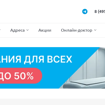
Маммология
Подиатрия
8 (49
Неврология
Проктология
Нейрохирургия
Психотерапи
Адреса
Акции
Онлайн-доктор