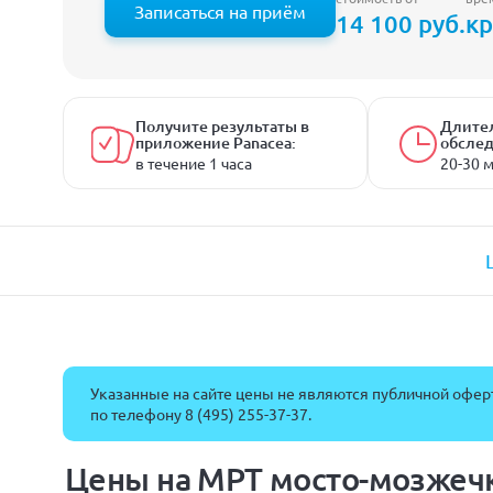
Записаться на приём
14 100 руб.
кр
Получите результаты в
Длите
приложение Panacea:
обслед
в течение 1 часа
20-30 
Указанные на сайте цены не являются публичной оферт
по телефону
8 (495) 255-37-37
.
Цены на МРТ мосто-мозжеч