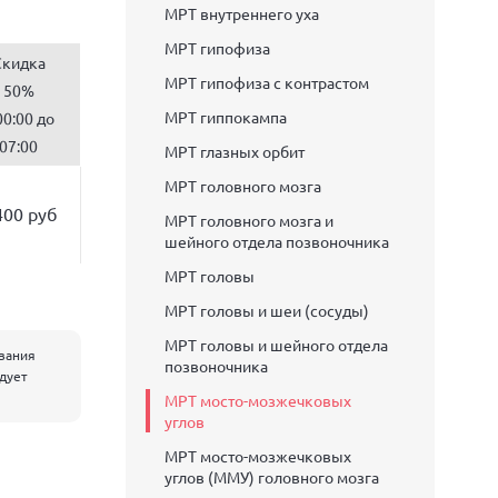
МРТ внутреннего уха
МРТ гипофиза
Скидка
МРТ гипофиза с контрастом
50%
МРТ гиппокампа
00:00 до
07:00
МРТ глазных орбит
МРТ головного мозга
400 руб
МРТ головного мозга и
шейного отдела позвоночника
МРТ головы
МРТ головы и шеи (сосуды)
МРТ головы и шейного отдела
евания
позвоночника
едует
МРТ мосто-мозжечковых
углов
МРТ мосто-мозжечковых
углов (ММУ) головного мозга