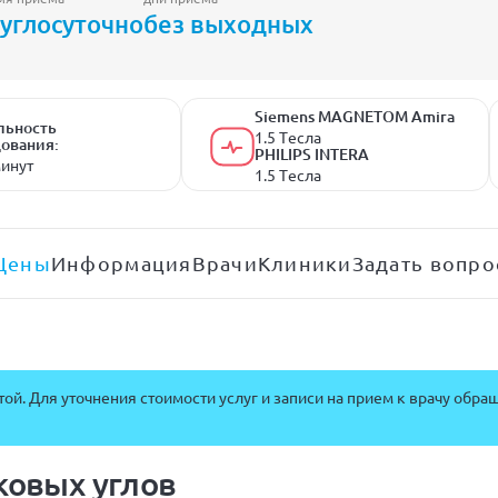
углосуточно
без выходных
Siemens MAGNETOM Amira
льность
1.5 Tесла
ования:
PHILIPS INTERA
минут
1.5 Tесла
Цены
Информация
Врачи
Клиники
Задать вопро
ой. Для уточнения стоимости услуг и записи на прием к врачу обра
ковых углов