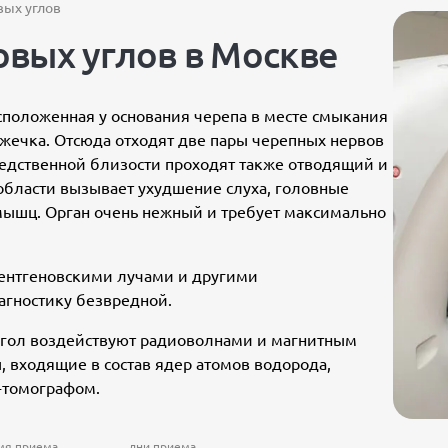
ых углов
вых углов в Москве
сположенная у основания черепа в месте смыкания
зжечка. Отсюда отходят две пары черепных нервов
редственной близости проходят также отводящий и
области вызывает ухудшение слуха, головные
мышц. Орган очень нежный и требует максимально
рентгеновскими лучами и другими
агностику безвредной.
угол воздействуют радиоволнами и магнитным
, входящие в состав ядер атомов водорода,
-томографом.
мя приема
дни приема