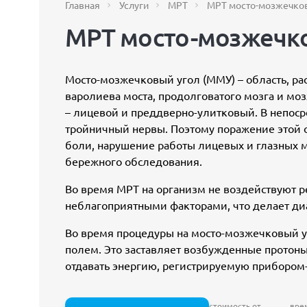
Главная
Услуги
МРТ
МРТ мосто-мозжечков
МРТ мосто-мозжечко
Мосто-мозжечковый угол (ММУ) – область, ра
варолиева моста, продолговатого мозга и мо
– лицевой и преддверно-улитковый. В непос
тройничный нервы. Поэтому поражение этой 
боли, нарушение работы лицевых и глазных 
бережного обследования.
Во время МРТ на организм не воздействуют 
неблагоприятными факторами, что делает ди
Во время процедуры на мосто-мозжечковый 
полем. Это заставляет возбужденные протоны
отдавать энергию, регистрируемую прибором
стоимость от
вре