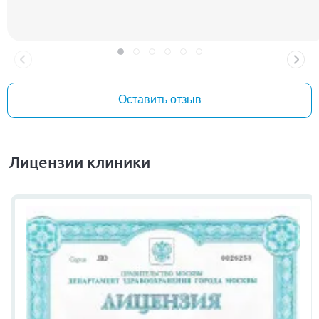
меня и у супруги чувство доверия и профессионализма!
Условия комфортные, приветливый и вежливый персонал. В
послеоперационный период Андрей Николаевич всегда на
связи и отвечает на все вопросы, касаемо реабилитации и
рекомендаций на этот период. С благодарностью Третьяков
Алексей. Понравилось Легкость в общении. Вовлеченность в
Оставить отзыв
проблему. Внушительный опыт врача.
Лицензии клиники