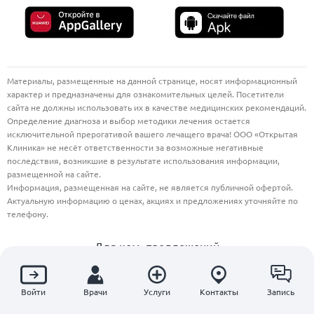
Материалы, размещенные на данной странице, носят информационный
характер и предназначены для ознакомительных целей. Посетители
сайта не должны использовать их в качестве медицинских рекомендаций.
Определение диагноза и выбор методики лечения остается
исключительной прерогативой вашего лечащего врача! ООО «Открытая
Клиника» не несёт ответственности за возможные негативные
последствия, возникшие в результате использования информации,
размещенной на сайте.
Информация, размещенная на сайте, не является публичной офертой.
Актуальную информацию о ценах, акциях и предложениях уточняйте по
телефону.
Для ком. предложений
info@openclinics.ru
Независимая оценка качества оказания услуг
Войти
Врачи
Услуги
Контакты
Запись
медицинскими организациями
Участвовать в анкетировании