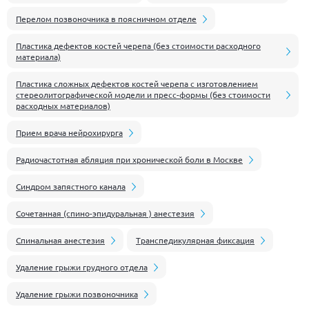
Перелом позвоночника в поясничном отделе
Пластика дефектов костей черепа (без стоимости расходного
материала)
Пластика сложных дефектов костей черепа с изготовлением
стереолитографической модели и пресс-формы (без стоимости
расходных материалов)
Прием врача нейрохирурга
Радиочастотная абляция при хронической боли в Москве
Синдром запястного канала
Сочетанная (спино-эпидуральная ) анестезия
Спинальная анестезия
Транспедикулярная фиксация
Удаление грыжи грудного отдела
Удаление грыжи позвоночника