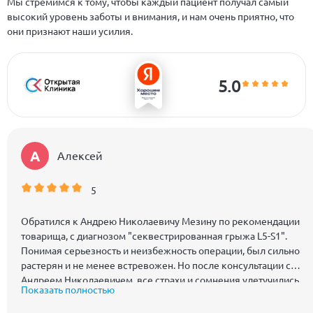
Мы стремимся к тому, чтобы каждый пациент получал самый
высокий уровень заботы и внимания, и нам очень приятно, что
они признают наши усилия.
5.0
А
Алексей
5
Обратился к Андрею Николаевичу Мезину по рекомендации
товарища, с диагнозом "секвестрированная грыжа L5-S1".
Понимая серьезность и неизбежность операции, был сильно
растерян и не менее встревожен. Но после консультации с
Андреем Николаевичем, все страхи и сомнения улетучились
Показать полностью
разом, и было принято решение оперироваться именно у
него! С первых минут общения Андрей Николаевич вызвал у