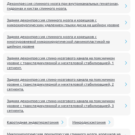
Декомпрессия спинного мозга при внутриканальных гематомах,
гидромах и кистах спинного мозга.
Задняя декомпрессия спинного мозга и корешков с
микрохирургическим удалением грыжи диска на шейном уровне
Задняя декомпрессия спинного мозга и корешков с
многоуровневой микрохирургической ламинопластикой на
шейном уровне
Задняя декомпрессия спино-мозгового канала на поясничном
уровне с транспедикулярной и межтеловой стабилизацией, 1
сегмент.
Задняя декомпрессия спино-мозгового канала на поясничном
уровне с транспедикулярной и межтеловой стабилизацией, 2
сегмента.
Задняя декомпрессия спино-мозгового канала на поясничном
уровне с транспедикулярной и межтеловой стабилизацией, 3
сегмента.
Каротидная эндартерэктомия
Микродискэктомия
Микрохирургическая декомпрессия спинного мозга, корешков на