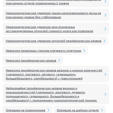
поясничном отделе позвоночника 2 уровня
Микрохирургическое удаление грыжи межпозвонкового диска на
поясничном уровне без стабилизации
Микрохирургическое удаление неосложненных
экстрамедулярных опухолей спинного мозга или позвонков
Микрохирургическое удаление опухолей периферических нервов
Невролиз первичных стволов плечевого сплетения
Невролиз периферических нервов
Невролиз периферических нервов верхних и нижних конечностей
(срединного, локтевого, лечувого, седалищного,
большеберцового, малоберцового) с транспозицией
Нейроррафия периферических нервов верхних и
нижнихконечностей (срединного, локтевого, лучевого,
подмышечного, седалищного, большеберцового и
малоберцового) с применением микрохирургической техники.
Операции на позвоночнике
Операция на шейном отделе