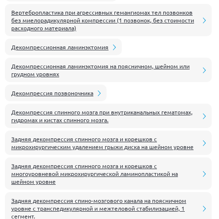
Вертебропластика при агрессивных гемангиомах тел позвонков
без миелорадикулярной компрессии (1 позвонок, без стоимости
расходного материала)
Декомпрессионная ламинэктомия
Декомпрессионная ламинэктомия на поясничном, шейном или
грудном уровнях
Декомпрессия позвоночника
Декомпрессия спинного мозга при внутриканальных гематомах,
гидромах и кистах спинного мозга.
Задняя декомпрессия спинного мозга и корешков с
микрохирургическим удалением грыжи диска на шейном уровне
Задняя декомпрессия спинного мозга и корешков с
многоуровневой микрохирургической ламинопластикой на
шейном уровне
Задняя декомпрессия спино-мозгового канала на поясничном
уровне с транспедикулярной и межтеловой стабилизацией, 1
сегмент.