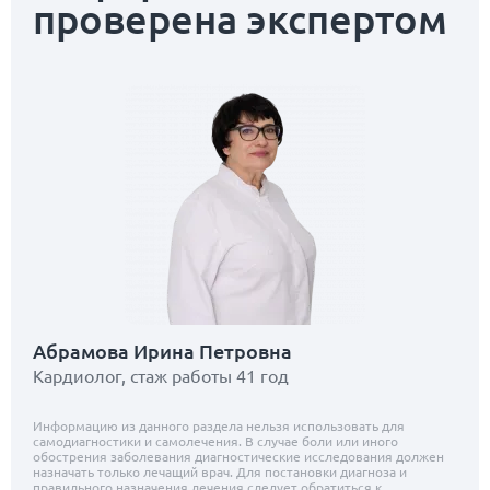
проверена экспертом
Абрамова Ирина Петровна
Кардиолог, стаж работы 41 год
Информацию из данного раздела нельзя использовать для
самодиагностики и самолечения. В случае боли или иного
обострения заболевания диагностические исследования должен
назначать только лечащий врач. Для постановки диагноза и
правильного назначения лечения следует обратиться к