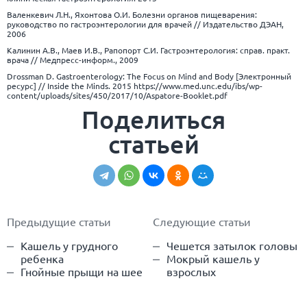
Валенкевич Л.Н., Яхонтова О.И. Болезни органов пищеварения:
руководство по гастроэнтерологии для врачей // Издательство ДЭАН,
2006
Калинин А.В., Маев И.В., Рапопорт С.И. Гастроэнтерология: справ. практ.
врача // Медпресс-информ., 2009
Drossman D. Gastroenterology: The Focus on Mind and Body [Электронный
ресурс] // Inside the Minds. 2015
https://www.med.unc.edu/ibs/wp-
content/uploads/sites/450/2017/10/Aspatore-Booklet.pdf
Поделиться
статьей
Предыдущие статьи
Следующие статьи
Кашель у грудного
Чешется затылок головы
ребенка
Мокрый кашель у
Гнойные прыщи на шее
взрослых