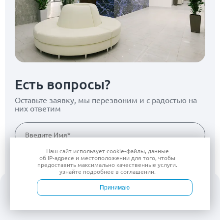
Есть вопросы?
Оставьте заявку, мы перезвоним
и с радостью на
них ответим
Наш сайт использует
cookie-файлы
, данные
об IP-адресе
и местоположении для того, чтобы
предоставить максимально качественные услуги.
узнайте подробнее в
соглашении
.
Согласен(на) на
обработку персональных данных
Принимаю
Войти
Врачи
Услуги
Контакты
Запись
Оставить заявку