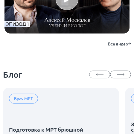
Все видео
Блог
Врач МРТ
З
Подготовка к МРТ брюшной
с