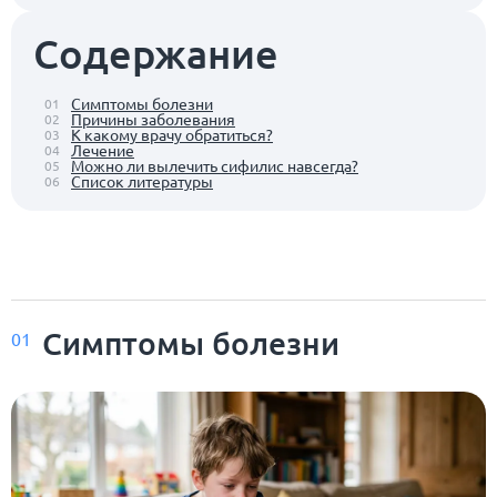
Содержание
Симптомы болезни
01
Причины заболевания
02
К какому врачу обратиться?
03
Лечение
04
Можно ли вылечить сифилис навсегда?
05
Список литературы
06
Симптомы болезни
01