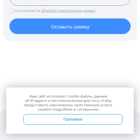
Согласен(на) на
обработку персональных данных
Оставить заявку
Наш сайт использует
cookie-файлы
, данные
об IP-адресе
и местоположении для того, чтобы
предоставить максимально качественные услуги.
узнайте подробнее в
соглашении
.
Принимаю
8 (495) 255-37-37
Войти
Врачи
Услуги
Контакты
Запись