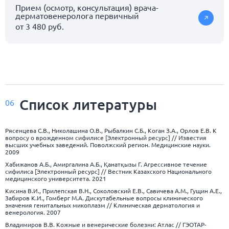
Прием (осмотр, консультация) врача-
дерматовенеролога первичный
от 3 480 руб.
Список
литературы
06
Рясенцева С.В., Николашина О.В., Рыбалкин С.Б., Коган З.А., Орлов Е.В. К
вопросу о врожденном сифилисе [Электронный ресурс] // Известия
высших учебных заведений. Поволжский регион. Медицинские науки.
2009
Хабижанов А.Б., Амиргалина А.Б., Қанатқызы Г. Агрессивное течение
сифилиса [Электронный ресурс] // Вестник Казахского Национального
медицинского университета. 2021
Кисина В.И., Прилепская В.Н., Соколовский Е.В., Савичева А.М., Гущин А.Е.,
Забиров К.И., Гомберг М.А. Дискутабельные вопросы клинического
значения генитальных микоплазм // Клиническая дерматология и
венерология. 2007
Владимиров В.В. Кожные и венерические болезни: Атлас // ГЭОТАР-