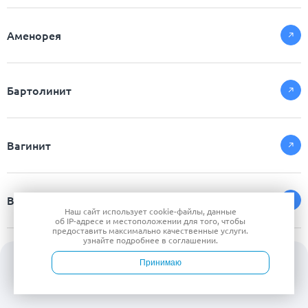
Аменорея
Бартолинит
Вагинит
Вирус папилломы человека (ВПЧ)
Наш сайт использует
cookie-файлы
, данные
об IP-адресе
и местоположении для того, чтобы
предоставить максимально качественные услуги.
узнайте подробнее в
соглашении
.
Воспаление придатков (сальпингоофорит)
Принимаю
Войти
Врачи
Услуги
Контакты
Запись