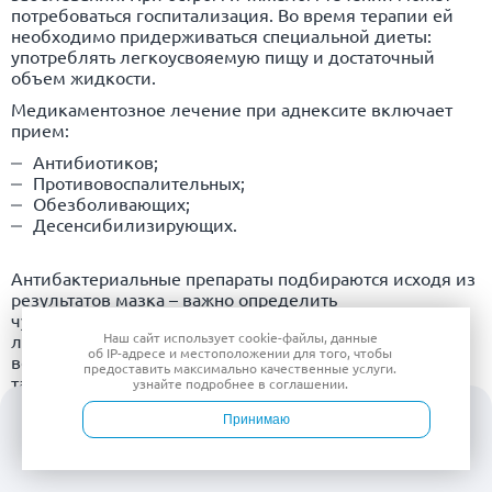
потребоваться госпитализация. Во время терапии ей
необходимо придерживаться специальной диеты:
употреблять легкоусвояемую пищу и достаточный
объем жидкости.
Медикаментозное лечение при аднексите включает
прием:
Антибиотиков;
Противовоспалительных;
Обезболивающих;
Десенсибилизирующих.
Антибактериальные препараты подбираются исходя из
результатов мазка – важно определить
чувствительность патогенной микрофлоры к
Наш сайт использует
cookie-файлы
, данные
лекарственным препаратам. При тяжелом течении
об IP-адресе
и местоположении для того, чтобы
возможно совмещение нескольких антибиотиков. В
предоставить максимально качественные услуги.
таких случаях пациентке ставят инфузии с глюкозой,
узнайте подробнее в
соглашении
.
белковым либо водно-солевым раствором для
Принимаю
устранения симптомов отравления.
Справиться с болезненными ощущениями помогают
Войти
Врачи
Услуги
Контакты
Запись
местные средства: таблетки, свечи, инъекции. Если у