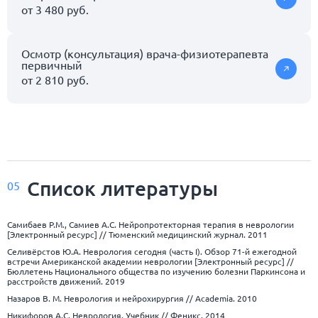
от 3 480 руб.
Осмотр (консультация) врача-физиотерапевта
первичный
от 2 810 руб.
Список
литературы
05
Самибаев Р.М., Самиев А.С. Нейропротекторная терапия в неврологии
[Электронный ресурс] // Тюменский медицинский журнал. 2011
Селивёрстов Ю.А. Неврология сегодня (часть I). Обзор 71-й ежегодной
встречи Американской академии неврологии [Электронный ресурс] //
Бюллетень Национального общества по изучению болезни Паркинсона и
расстройств движений. 2019
Назаров В. М. Неврология и нейрохирургия // Academia. 2010
Никифоров А.С. Неврология. Учебник // Феникс. 2014