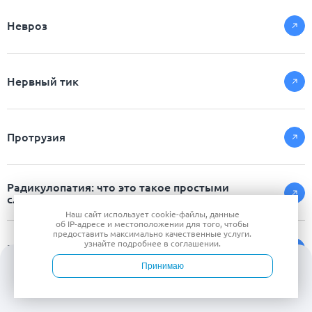
Невроз
Нервный тик
Протрузия
Радикулопатия: что это такое простыми
словами
Наш сайт использует
cookie-файлы
, данные
об IP-адресе
и местоположении для того, чтобы
предоставить максимально качественные услуги.
узнайте подробнее в
соглашении
.
Рассеянный склероз
Принимаю
Войти
Врачи
Услуги
Контакты
Запись
Спондилит позвоночника