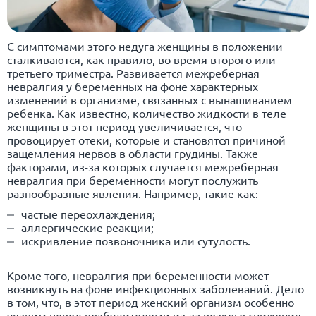
С симптомами этого недуга женщины в положении
сталкиваются, как правило, во время второго или
третьего триместра. Развивается межреберная
невралгия у беременных на фоне характерных
изменений в организме, связанных с вынашиванием
ребенка. Как известно, количество жидкости в теле
женщины в этот период увеличивается, что
провоцирует отеки, которые и становятся причиной
защемления нервов в области грудины. Также
факторами, из-за которых случается межреберная
невралгия при беременности могут послужить
разнообразные явления. Например, такие как:
частые переохлаждения;
аллергические реакции;
искривление позвоночника или сутулость.
Кроме того, невралгия при беременности может
возникнуть на фоне инфекционных заболеваний. Дело
в том, что, в этот период женский организм особенно
уязвим перед возбудителями из-за резкого снижения