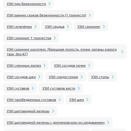
УЗИ при беременности
УЗИ ранних сроков беременности (1 триместр)
УЗИ селезёнки
УЗИ сердца
УЗИ скрининг
УЗИ скрининг 1 триместра
УЗИ скрининг комплекс (брюшная полость, почки, органы малого
таза, Эхо-КГ)
УЗИ слюнных желез
УЗИ сосудов почек
УЗИ сосудов шеи
УЗИ средостения
УЗИ стопы
УЗИ суставов
УЗИ суставов кисти
УЗИ тазобедренных суставов
УЗИ шеи
УЗИ щитовидной железы
УЗИ щитовидной железы с доплеровским исследованием