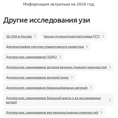
Информация актуальна на 2026 год.
Другие исследования узи
3D УЗИ в Москве
Гамма-глутамилтранспептидаза (ГГТ)
Доплерография маточно-плацентарного кровотока
Дуплексное сканирование (УЗДС)
Дуплексное сканирование артерий верхних (нижних) конечностей
Дуплексное сканирование артерий почек
Дуплексное сканирование брахиоцефальных артерий
Дуплексное сканирование брюшной аорты и ее висцеральных
ветвей
Дуплексное сканирование вен верхних/нижних конечностей