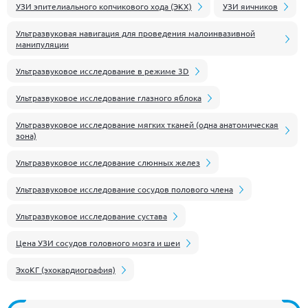
УЗИ эпителиального копчикового хода (ЭКХ)
УЗИ яичников
Ультразвуковая навигация для проведения малоинвазивной
манипуляции
Ультразвуковое исследование в режиме 3D
Ультразвуковое исследование глазного яблока
Ультразвуковое исследование мягких тканей (одна анатомическая
зона)
Ультразвуковое исследование слюнных желез
Ультразвуковое исследование сосудов полового члена
Ультразвуковое исследование сустава
Цена УЗИ сосудов головного мозга и шеи
ЭхоКГ (эхокардиография)