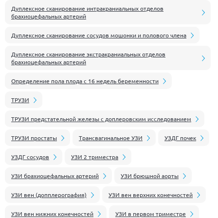
Дуплексное сканирование интракраниальных отделов
брахиоцефальных артерий
Дуплексное сканирование сосудов мошонки и полового члена
Дуплексное сканирование экстракраниальных отделов
брахиоцефальных артерий
Определение пола плода с 16 недель беременности
ТРУЗИ
ТРУЗИ предстательной железы с доплеровским исследованием
ТРУЗИ простаты
Трансвагинальное УЗИ
УЗДГ почек
УЗДГ сосудов
УЗИ 2 триместра
УЗИ брахиоцефальных артерий
УЗИ брюшной аорты
УЗИ вен (допплерография)
УЗИ вен верхних конечностей
УЗИ вен нижних конечностей
УЗИ в первом триместре