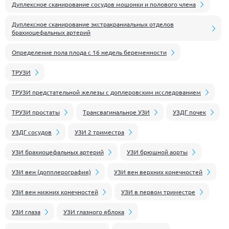
Дуплексное сканирование сосудов мошонки и полового члена
Дуплексное сканирование экстракраниальных отделов
брахиоцефальных артерий
Определение пола плода с 16 недель беременности
ТРУЗИ
ТРУЗИ предстательной железы с доплеровским исследованием
ТРУЗИ простаты
Трансвагинальное УЗИ
УЗДГ почек
УЗДГ сосудов
УЗИ 2 триместра
УЗИ брахиоцефальных артерий
УЗИ брюшной аорты
УЗИ вен (допплерография)
УЗИ вен верхних конечностей
УЗИ вен нижних конечностей
УЗИ в первом триместре
УЗИ глаза
УЗИ глазного яблока