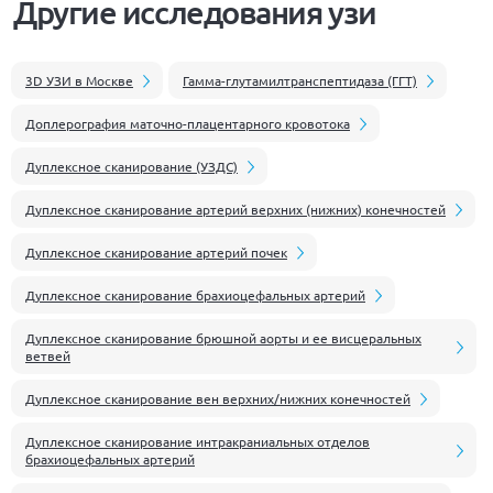
Другие исследования узи
3D УЗИ в Москве
Гамма-глутамилтранспептидаза (ГГТ)
Доплерография маточно-плацентарного кровотока
Дуплексное сканирование (УЗДС)
Дуплексное сканирование артерий верхних (нижних) конечностей
Дуплексное сканирование артерий почек
Дуплексное сканирование брахиоцефальных артерий
Дуплексное сканирование брюшной аорты и ее висцеральных
ветвей
Дуплексное сканирование вен верхних/нижних конечностей
Дуплексное сканирование интракраниальных отделов
брахиоцефальных артерий