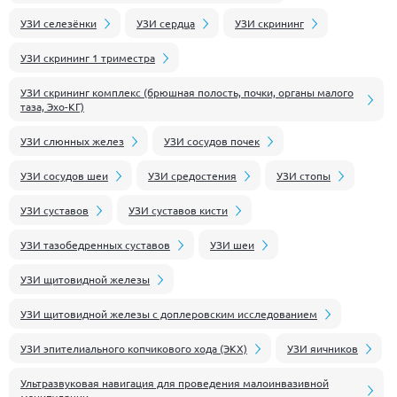
УЗИ селезёнки
УЗИ сердца
УЗИ скрининг
УЗИ скрининг 1 триместра
УЗИ скрининг комплекс (брюшная полость, почки, органы малого
таза, Эхо-КГ)
УЗИ слюнных желез
УЗИ сосудов почек
УЗИ сосудов шеи
УЗИ средостения
УЗИ стопы
УЗИ суставов
УЗИ суставов кисти
УЗИ тазобедренных суставов
УЗИ шеи
УЗИ щитовидной железы
УЗИ щитовидной железы с доплеровским исследованием
УЗИ эпителиального копчикового хода (ЭКХ)
УЗИ яичников
Ультразвуковая навигация для проведения малоинвазивной