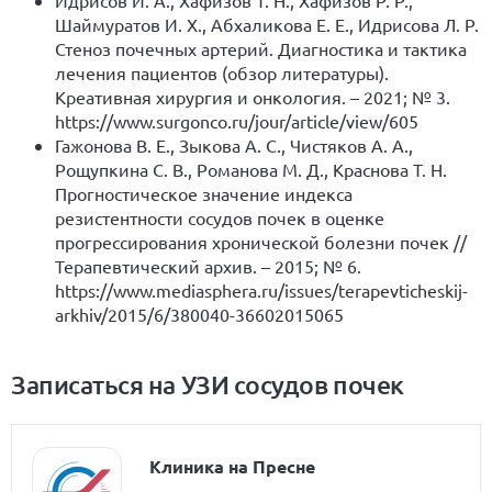
Идрисов И. А., Хафизов Т. Н., Хафизов Р. Р.,
Шаймуратов И. Х., Абхаликова Е. Е., Идрисова Л. Р.
Стеноз почечных артерий. Диагностика и тактика
лечения пациентов (обзор литературы).
Креативная хирургия и онкология. – 2021; № 3.
https://www.surgonco.ru/jour/article/view/605
Гажонова В. Е., Зыкова А. С., Чистяков А. А.,
Рощупкина С. В., Романова М. Д., Краснова Т. Н.
Прогностическое значение индекса
резистентности сосудов почек в оценке
прогрессирования хронической болезни почек //
Терапевтический архив. – 2015; № 6.
https://www.mediasphera.ru/issues/terapevticheskij-
arkhiv/2015/6/380040-36602015065
Записаться на УЗИ сосудов почек
Клиника на Пресне