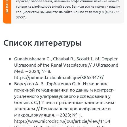
характер заболевания, назначить эффективное лечение может
ВАЖНО
только квалифицированный врач. Записаться на прием к нашим
специалистам Вы можете на сайте или по телефону
8 (495) 255-
37-37
.
Список литературы
Gunabushanam G., Chaubal R., Scoutt L. M. Doppler
Ultrasound of the Renal Vasculature // J Ultrasound
Med. – 2024; № 8.
https://pubmed.ncbi.nlm.nih.gov/38654477/
Борсуков А. В., Горбатенко О. А. Изменения
почечной гемодинамики по данным контраст-
усиленного ультразвукового исследования у
больных СД 2 типа с различным клиническим
течением // Регионарное кровообращение и
микроциркуляция. – 2023; № 1.
https://www.microcirc.ru/jour/article/view/1154