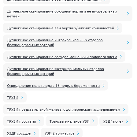
Дуплексное сканирование брюшной аорты и ее висцеральных
ветвей
Дуплексное сканирование вен верхних/нижних конечностей
Дуплексное сканирование интракраниальных отделов
брахиоцефальных артерий
Дуплексное сканирование сосудов мошонки и полового члена
Дуплексное сканирование экстракраниальных отделов
брахиоцефальных артерий
Определение пола плода с 16 недель беременности
ТРУЗИ
ТРУЗИ предстательной железы с доплеровским исследованием
ТРУЗИ простаты
Трансвагинальное УЗИ
УЗДГ почек
УЗДГ сосудов
УЗИ 2 триместра