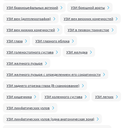
УЗИ брахиоцефальных артерий
УЗИ брюшной аорты
УЗИ вен (допплерография)
УЗИ вен верхних конечностей
УЗИ вен нижних конечностей
УЗИ в первом триместре
УЗИ глаза
УЗИ глазного яблока
УЗИ голеностопного сустава
УЗИ желудка
УЗИ желчного пузыря
УЗИ желчного пузыря с определением его сократимости
УЗИ заднего отрезка глаза (В-сканирование)
УЗИ кишечника
УЗИ коленного сустава
УЗИ легких
УЗИ лимфатических узлов
УЗИ лимфатических узлов (одна анатомическая зона)