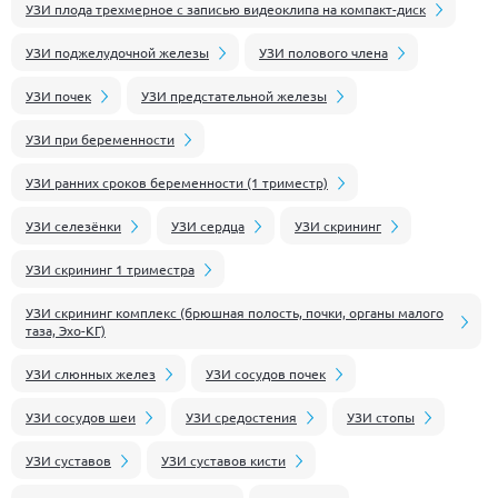
УЗИ плода трехмерное с записью видеоклипа на компакт-диск
УЗИ поджелудочной железы
УЗИ полового члена
УЗИ почек
УЗИ предстательной железы
УЗИ при беременности
УЗИ ранних сроков беременности (1 триместр)
УЗИ селезёнки
УЗИ сердца
УЗИ скрининг
УЗИ скрининг 1 триместра
УЗИ скрининг комплекс (брюшная полость, почки, органы малого
таза, Эхо-КГ)
УЗИ слюнных желез
УЗИ сосудов почек
УЗИ сосудов шеи
УЗИ средостения
УЗИ стопы
УЗИ суставов
УЗИ суставов кисти