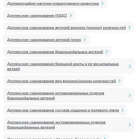
Доплерография маточно-плацентарного кровотока
Дуплексное сканирование (УЗДС)
Дуплексное сканирование артерий верхних (нижних) конечностей
Дуплексное сканирование артерий почек
Дуплексное сканирование брахиоцефальных артерий
Дуплексное сканирование брюшной аорты и ее висцеральных
ветвей
Дуплексное сканирование вен верхних/нижних конечностей
Дуплексное сканирование интракраниальных отделов
брахиоцефальных артерий
Дуплексное сканирование сосудов мошонки и полового члена
Дуплексное сканирование экстракраниальных отделов
брахиоцефальных артерий