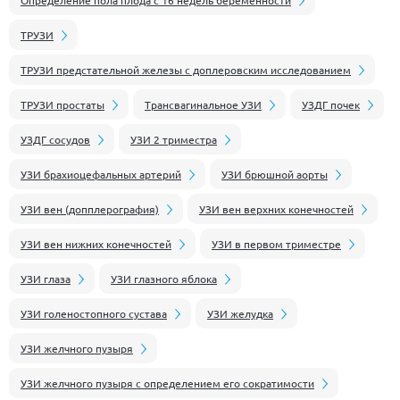
Определение пола плода с 16 недель беременности
ТРУЗИ
ТРУЗИ предстательной железы с доплеровским исследованием
ТРУЗИ простаты
Трансвагинальное УЗИ
УЗДГ почек
УЗДГ сосудов
УЗИ 2 триместра
УЗИ брахиоцефальных артерий
УЗИ брюшной аорты
УЗИ вен (допплерография)
УЗИ вен верхних конечностей
УЗИ вен нижних конечностей
УЗИ в первом триместре
УЗИ глаза
УЗИ глазного яблока
УЗИ голеностопного сустава
УЗИ желудка
УЗИ желчного пузыря
УЗИ желчного пузыря с определением его сократимости