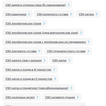
УЗИ заднего отрезка глаза (В-сканирование)
УЗИ кишечника
УЗИ коленного сустава
УЗИ легких
УЗИ лимфатических узлов
УЗИ лимфатических узлов (одна анатомическая зона)
УЗИ лимфатических узлов с доплеровским исследованием
УЗИ локтевого сустава
УЗИ лучезапястного сустава
УЗИ малого таза у женщин
УЗИ матки
УЗИ матки и плода в III триместре
УЗИ матки и плода во II триместре
УЗИ матки и придатков (трансабдоминальное)
УЗИ молочных желез
УЗИ мочевого пузыря