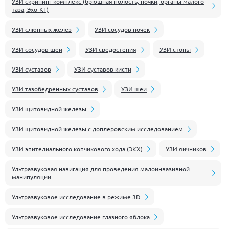
УЗИ скрининг комплекс (брюшная полость, почки, органы малого
таза, Эхо-КГ)
УЗИ слюнных желез
УЗИ сосудов почек
УЗИ сосудов шеи
УЗИ средостения
УЗИ стопы
УЗИ суставов
УЗИ суставов кисти
УЗИ тазобедренных суставов
УЗИ шеи
УЗИ щитовидной железы
УЗИ щитовидной железы с доплеровским исследованием
УЗИ эпителиального копчикового хода (ЭКХ)
УЗИ яичников
Ультразвуковая навигация для проведения малоинвазивной
манипуляции
Ультразвуковое исследование в режиме 3D
Ультразвуковое исследование глазного яблока