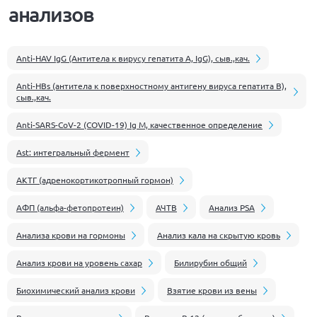
анализов
Anti-HAV IgG (Антитела к вирусу гепатита А, IgG), сыв.,кач.
Anti-HBs (антитела к поверхностному антигену вируса гепатита В),
сыв.,кач.
Anti-SARS-CoV-2 (COVID-19) Ig M, качественное определение
Ast: интегральный фермент
АКТГ (адренокортикотропный гормон)
АФП (альфа-фетопротеин)
АЧТВ
Анализ PSA
Анализа крови на гормоны
Анализ кала на скрытую кровь
Анализ крови на уровень сахар
Билирубин общий
Биохимический анализ крови
Взятие крови из вены