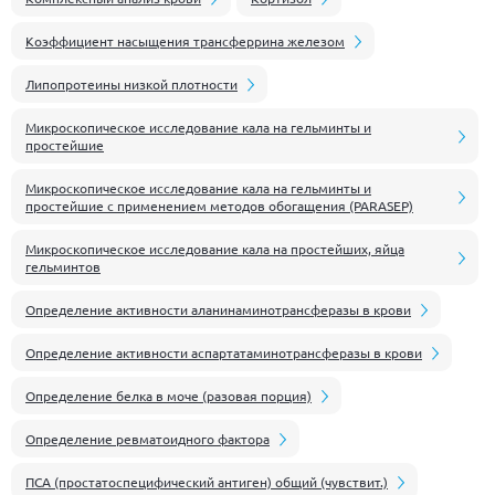
Коэффициент насыщения трансферрина железом
Липопротеины низкой плотности
Микроскопическое исследование кала на гельминты и
простейшие
Микроскопическое исследование кала на гельминты и
простейшие с применением методов обогащения (PARASEP)
Микроскопическое исследование кала на простейших, яйца
гельминтов
Определение активности аланинаминотрансферазы в крови
Определение активности аспартатаминотрансферазы в крови
Определение белка в моче (разовая порция)
Определение ревматоидного фактора
ПСА (простатоспецифический антиген) общий (чувствит.)