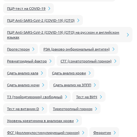
ПЦР-тест на COVID-19
ПЦР Anti-SARS-CoV-2 (COVID-19) (CITO)
ПЦР Anti-SARS-CoV-2 (COVID-19) (CITO) на русском и английском
языках
Прогестерон
РЭА (раково-эмбриональный антиген)
Ревматоидный фактор
СТГ (соматотропный гормон)
Сдать анализ кала
Сдать анализ крови
Сдать анализ мочи
Сдать анализ на ЗППП
Т3 (трийодтиронин) свободный
Тест на ВИЧ
Тест на витамин D
Тиреотропный гормон
Уровень креатинина в анализах крови
ФСГ (фолликулостимулирующий гормон)
Ферритин