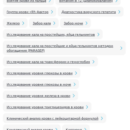
Взятие крови из пальца
Витамин В 12 (цианокобаламин)
Группа крови +Rh фактор
Диагностика вирусного гепатита
Железо
Забор кала
Забор мочи
Иcследование кала на простейших, яйца гельминтов
Исследование кала на простейшие и яйца гельминтов методом
обогащения (PARASEP)
Исследование кала на трансферрин и гемоглобин
Исследование уровня глюкозы в крови
Исследование уровня глюкозы в моче
Исследование уровня железа в крови
Исследование уровня триглицеридов в крови
Клинический анализ крови с лейкоцитарной формулой
Комплексный анализ крови
Кортизол