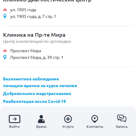
ул. 1905 года
ул. 1905 года, д. 7 стр. 1
Клиника на Пр-те Мира
Центр компетенций по ортопедии
Проспект Мира
Проспект Мира, д. 39 стр. 1
Безлимитное наблюдение
лечащим врачом на курсе лечения
Добровольное медстрахование
Реабилитация после Covid-19
МРТ позвоночника
Удаление грыжи позвоночника
Хирургические операции
Войти
Врачи
Услуги
Контакты
Запись
Check Up обследование