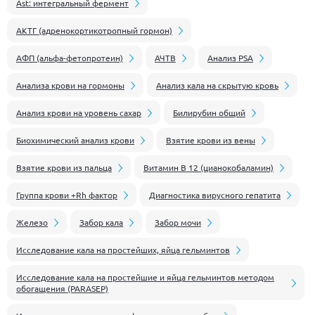
Ast: интегральный фермент
АКТГ (адренокортикотропный гормон)
АФП (альфа-фетопротеин)
АЧТВ
Анализ PSA
Анализа крови на гормоны
Анализ кала на скрытую кровь
Анализ крови на уровень сахар
Билирубин общий
Биохимический анализ крови
Взятие крови из вены
Взятие крови из пальца
Витамин В 12 (цианокобаламин)
Группа крови +Rh фактор
Диагностика вирусного гепатита
Железо
Забор кала
Забор мочи
Иcследование кала на простейших, яйца гельминтов
Исследование кала на простейшие и яйца гельминтов методом
обогащения (PARASEP)