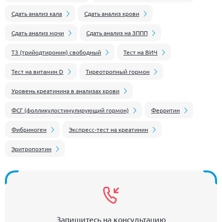
Сдать анализ кала
Сдать анализ крови
Сдать анализ мочи
Сдать анализ на ЗППП
Т3 (трийодтиронин) свободный
Тест на ВИЧ
Тест на витамин D
Тиреотропный гормон
Уровень креатинина в анализах крови
ФСГ (фолликулостимулирующий гормон)
Ферритин
Фибриноген
Экспресс-тест на креатинин
Эритропоэтин
Запишитесь на консультацию