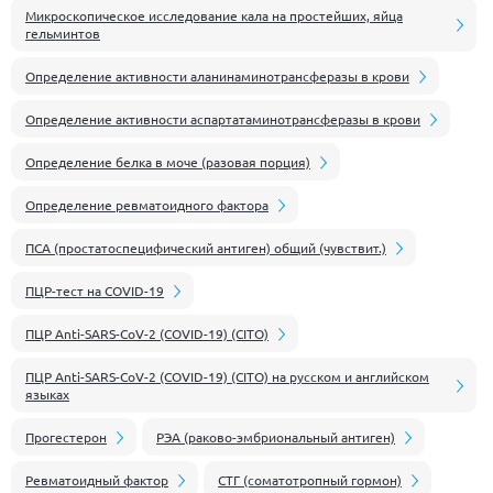
Микроскопическое исследование кала на простейших, яйца
гельминтов
Определение активности аланинаминотрансферазы в крови
Определение активности аспартатаминотрансферазы в крови
Определение белка в моче (разовая порция)
Определение ревматоидного фактора
ПСА (простатоспецифический антиген) общий (чувствит.)
ПЦР-тест на COVID-19
ПЦР Anti-SARS-CoV-2 (COVID-19) (CITO)
ПЦР Anti-SARS-CoV-2 (COVID-19) (CITO) на русском и английском
языках
Прогестерон
РЭА (раково-эмбриональный антиген)
Ревматоидный фактор
СТГ (соматотропный гормон)