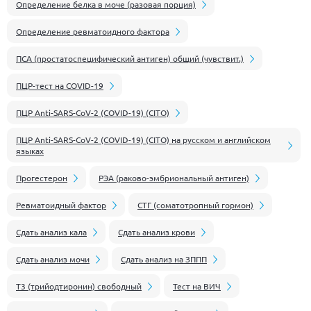
Определение белка в моче (разовая порция)
Определение ревматоидного фактора
ПСА (простатоспецифический антиген) общий (чувствит.)
ПЦР-тест на COVID-19
ПЦР Anti-SARS-CoV-2 (COVID-19) (CITO)
ПЦР Anti-SARS-CoV-2 (COVID-19) (CITO) на русском и английском
языках
Прогестерон
РЭА (раково-эмбриональный антиген)
Ревматоидный фактор
СТГ (соматотропный гормон)
Сдать анализ кала
Сдать анализ крови
Сдать анализ мочи
Сдать анализ на ЗППП
Т3 (трийодтиронин) свободный
Тест на ВИЧ