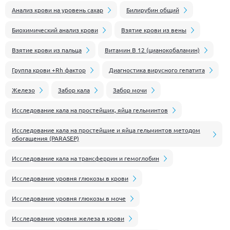
Анализ крови на уровень сахар
Билирубин общий
Биохимический анализ крови
Взятие крови из вены
Взятие крови из пальца
Витамин В 12 (цианокобаламин)
Группа крови +Rh фактор
Диагностика вирусного гепатита
Железо
Забор кала
Забор мочи
Иcследование кала на простейших, яйца гельминтов
Исследование кала на простейшие и яйца гельминтов методом
обогащения (PARASEP)
Исследование кала на трансферрин и гемоглобин
Исследование уровня глюкозы в крови
Исследование уровня глюкозы в моче
Исследование уровня железа в крови