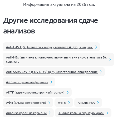
Информация актуальна на 2026 год.
Другие исследования сдаче
анализов
Anti-HAV IgG (Антитела к вирусу гепатита А, IgG), сыв.,кач.
Anti-HBs (антитела к поверхностному антигену вируса гепатита В),
сыв.,кач.
Anti-SARS-CoV-2 (COVID-19) Ig M, качественное определение
Ast: интегральный фермент
АКТГ (адренокортикотропный гормон)
АФП (альфа-фетопротеин)
АЧТВ
Анализ PSA
Анализа крови на гормоны
Анализ кала на скрытую кровь