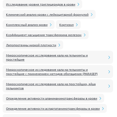
Исследование уровня триглицеридов в крови
Клинический анализ крови с лейкоцитарной формулой
Комплексный анализ крови
Кортизол
Коэффициент насыщения трансферрина железом
Липопротеины низкой плотности
Микроскопическое исследование кала на гельминты и
простейшие
Микроскопическое исследование кала на гельминты и
простейшие с применением методов обогащения (PARASEP)
Микроскопическое исследование кала на простейших, яйца
гельминтов
Определение активности аланинаминотрансферазы в крови
Определение активности аспартатаминотрансферазы в крови