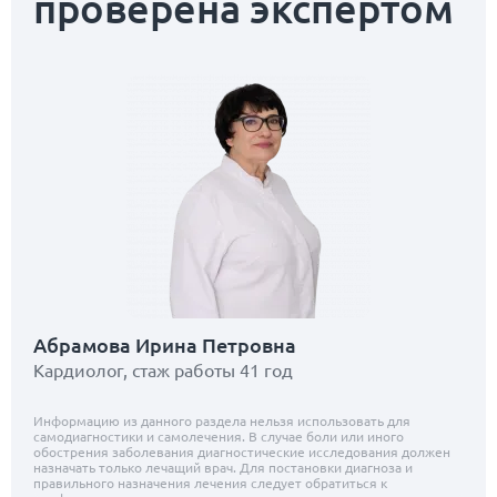
проверена экспертом
Абрамова Ирина Петровна
Кардиолог, стаж работы 41 год
Информацию из данного раздела нельзя использовать для
самодиагностики и самолечения. В случае боли или иного
обострения заболевания диагностические исследования должен
назначать только лечащий врач. Для постановки диагноза и
правильного назначения лечения следует обратиться к