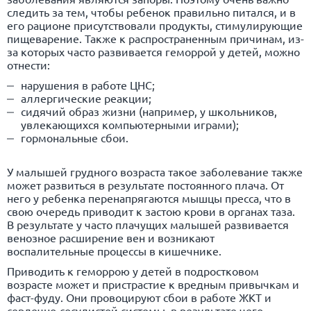
следить за тем, чтобы ребенок правильно питался, и в
его рационе присутствовали продукты, стимулирующие
пищеварение. Также к распространенным причинам, из-
за которых часто развивается геморрой у детей, можно
отнести:
нарушения в работе ЦНС;
аллергические реакции;
сидячий образ жизни (например, у школьников,
увлекающихся компьютерными играми);
гормональные сбои.
У малышей грудного возраста такое заболевание также
может развиться в результате постоянного плача. От
него у ребенка перенапрягаются мышцы пресса, что в
свою очередь приводит к застою крови в органах таза.
В результате у часто плачущих малышей развивается
венозное расширение вен и возникают
воспалительные процессы в кишечнике.
Приводить к геморрою у детей в подростковом
возрасте может и пристрастие к вредным привычкам и
фаст-фуду. Они провоцируют сбои в работе ЖКТ и
сердечно-сосудистой системы, в результате чего