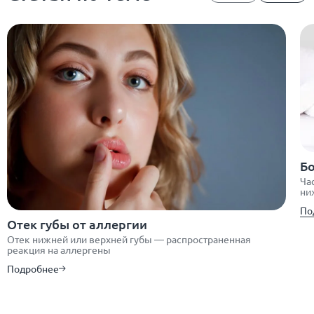
Бо
Ча
ни
По
Отек губы от аллергии
Отек нижней или верхней губы — распространенная
реакция на аллергены
Подробнее