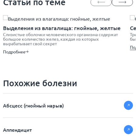
Статьи по теме
Выделения из влагалища: гнойные, желтые
Се
Слизистые оболочки человеческого организма содержат
Тр
большое количество желез, каждая из которых
бы
вырабатывает свой секрет
По
Подробнее
Похожие болезни
Абсцесс (гнойный нарыв)
Аппендицит