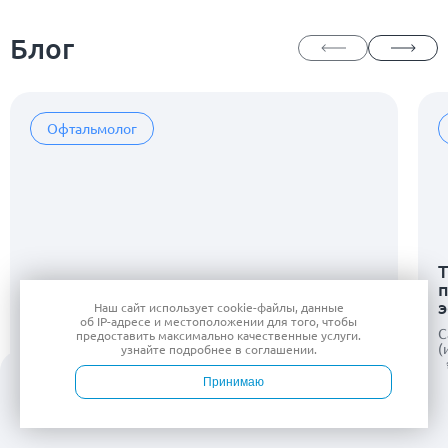
Блог
Офтальмолог
Т
Наш сайт использует
cookie-файлы
, данные
об IP-адресе
и местоположении для того, чтобы
С
предоставить максимально качественные услуги.
(
узнайте подробнее в
соглашении
.
с
Методы коррекции зрения
п
Принимаю
На что опираться при выборе метода коррекции
б
зрения — от лазерных технологий и контактных
д
Войти
Врачи
Услуги
Контакты
Запись
линз до хирургических вмешательств
у