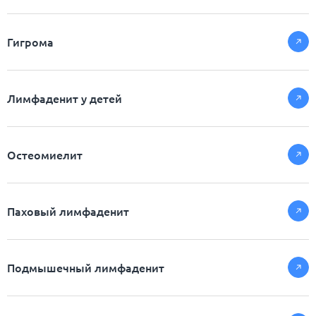
Гигрома
Лимфаденит у детей
Остеомиелит
Паховый лимфаденит
Подмышечный лимфаденит