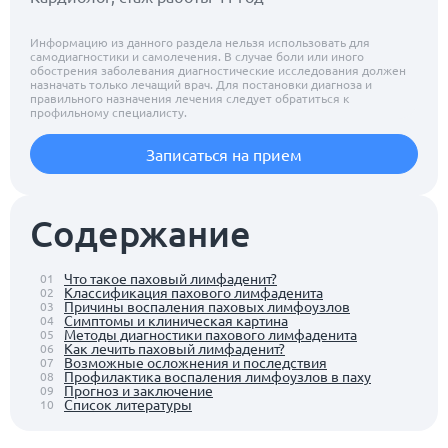
Информацию из данного раздела нельзя использовать для
самодиагностики и самолечения. В случае боли или иного
обострения заболевания диагностические исследования должен
назначать только лечащий врач. Для постановки диагноза и
правильного назначения лечения следует обратиться к
профильному специалисту.
Записаться на прием
Содержание
Что такое паховый лимфаденит?
01
Классификация пахового лимфаденита
02
Причины воспаления паховых лимфоузлов
03
Симптомы и клиническая картина
04
Методы диагностики пахового лимфаденита
05
Как лечить паховый лимфаденит?
06
Возможные осложнения и последствия
07
Профилактика воспаления лимфоузлов в паху
08
Прогноз и заключение
09
Список литературы
10