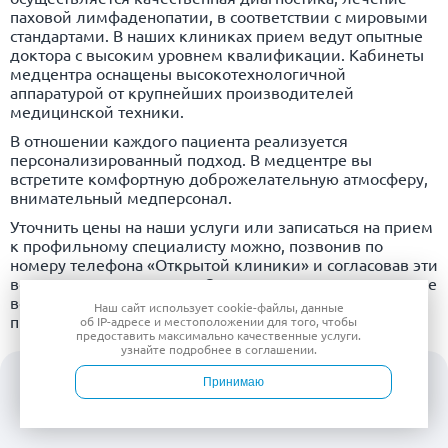
паховой лимфаденопатии, в соответствии с мировыми
стандартами. В наших клиниках прием ведут опытные
доктора с высоким уровнем квалификации. Кабинеты
медцентра оснащены высокотехнологичной
аппаратурой от крупнейших производителей
медицинской техники.
В отношении каждого пациента реализуется
персонализированный подход. В медцентре вы
встретите комфортную доброжелательную атмосферу,
внимательный медперсонал.
Уточнить цены на наши услуги или записаться на прием
к профильному специалисту можно, позвонив по
номеру телефона «Открытой клиники» и согласовав эти
вопросы с менеджерами. Запись на консультацию также
возможна после оформления онлайн-заявки,
Наш сайт использует
cookie-файлы
, данные
представленной на сайте.
об IP-адресе
и местоположении для того, чтобы
предоставить максимально качественные услуги.
узнайте подробнее в
соглашении
.
Принимаю
Список
литературы
10
Войти
Врачи
Услуги
Контакты
Запись