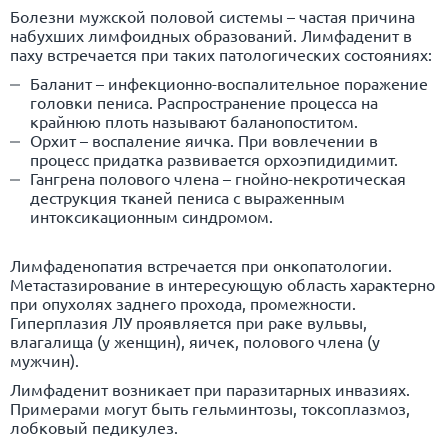
Болезни мужской половой системы – частая причина
набухших лимфоидных образований. Лимфаденит в
паху встречается при таких патологических состояниях:
Баланит – инфекционно-воспалительное поражение
головки пениса. Распространение процесса на
крайнюю плоть называют баланопоститом.
Орхит – воспаление яичка. При вовлечении в
процесс придатка развивается орхоэпидидимит.
Гангрена полового члена – гнойно-некротическая
деструкция тканей пениса с выраженным
интоксикационным синдромом.
Лимфаденопатия встречается при онкопатологии.
Метастазирование в интересующую область характерно
при опухолях заднего прохода, промежности.
Гиперплазия ЛУ проявляется при раке вульвы,
влагалища (у женщин), яичек, полового члена (у
мужчин).
Лимфаденит возникает при паразитарных инвазиях.
Примерами могут быть гельминтозы, токсоплазмоз,
лобковый педикулез.