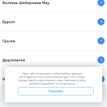
Болезнь Шейермана Мау
Бурсит
Грыжа
Дорсопатия
Наш сайт использует
cookie-файлы
, данные
об IP-адресе
и местоположении для того, чтобы
Ишиас
предоставить максимально качественные услуги.
узнайте подробнее в
соглашении
.
Принимаю
Кифоз
Войти
Врачи
Услуги
Контакты
Запись