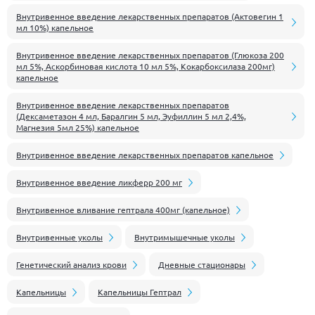
Внутривенное введение лекарственных препаратов (Актовегин 1
мл 10%) капельное
Внутривенное введение лекарственных препаратов (Глюкоза 200
мл 5%, Аскорбиновая кислота 10 мл 5%, Кокарбоксилаза 200мг)
капельное
Внутривенное введение лекарственных препаратов
(Дексаметазон 4 мл, Баралгин 5 мл, Эуфиллин 5 мл 2,4%,
Магнезия 5мл 25%) капельное
Внутривенное введение лекарственных препаратов капельное
Внутривенное введение ликферр 200 мг
Внутривенное вливание гептрала 400мг (капельное)
Внутривенные уколы
Внутримышечные уколы
Генетический анализ крови
Дневные стационары
Капельницы
Капельницы Гептрал