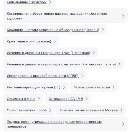
Капельницы с железом
Комплексная лабораторная диагностика оценки состояния
здоровья
Комплексные ультразвуковые обследования (Чекапы)
Креатинин мочи (разовая)
Лечение в дневном стационаре 1 час (1-местная)
Лечение в дневном стационаре с питанием (2-х местная палата)
Липопротеины высокой плотности (ЛПВП)
Лютеинизирующий гормон (ЛГ)
Мониторинг глюкозы
Оксалаты в моче
Онкомаркер CA 19-9
Ортостатическая проба
Платная госпитализация в Москве
Подкожное/внутримышечное введение лекарственных
препаратов