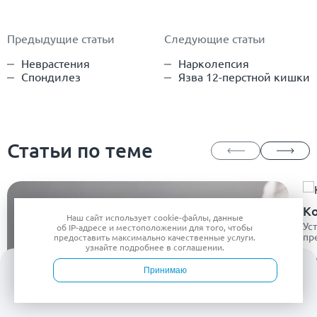
Предыдущие статьи
Следующие статьи
Неврастения
Нарколепсия
Спондилез
Язва 12-перстной кишки
Статьи по теме
К
Наш сайт использует
cookie-файлы
, данные
Ус
об IP-адресе
и местоположении для того, чтобы
пр
предоставить максимально качественные услуги.
узнайте подробнее в
соглашении
.
По
Принимаю
Войти
Врачи
Услуги
Контакты
Запись