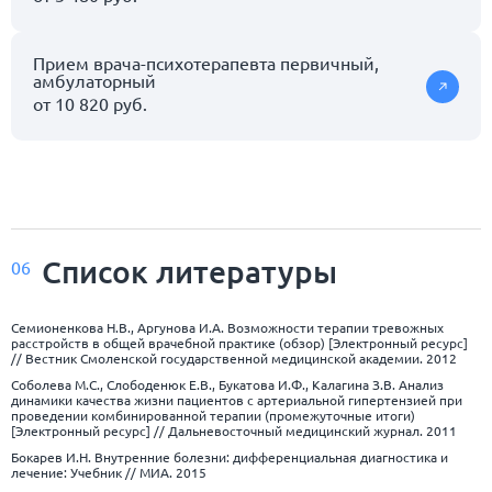
Прием врача-психотерапевта первичный,
амбулаторный
от 10 820 руб.
Список
литературы
06
Семионенкова Н.В., Аргунова И.А. Возможности терапии тревожных
расстройств в общей врачебной практике (обзор) [Электронный ресурс]
// Вестник Смоленской государственной медицинской академии. 2012
Соболева М.С., Слободенюк Е.В., Букатова И.Ф., Калагина З.В. Анализ
динамики качества жизни пациентов с артериальной гипертензией при
проведении комбинированной терапии (промежуточные итоги)
[Электронный ресурс] // Дальневосточный медицинский журнал. 2011
Бокарев И.Н. Внутренние болезни: дифференциальная диагностика и
лечение: Учебник // МИА. 2015