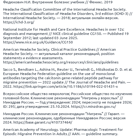
Федюкович Н.И. Внутренние болезни: учебник // Феникс. 2019
Headache Classification Committee of the International Headache Society.
The International Classification of Headache Disorders, 3rd edition (ICHD-3) //
International Headache Society. — 2018; актуальная онлайн-версия.
https://ichd-3.org/
National Institute for Health and Care Excellence. Headaches in over 12s:
diagnosis and management // NICE clinical guideline CG150. — Published 19
September 2012; last updated 03 June 2025.
https://www.nice.org.uk/Guidance/CG150
American Headache Society. Clinical Practice Guidelines // American
Headache Society. — актуальный каталог рекомендаций, position
statements и evidence assessments.
https://americanheadachesociety.org/resources/clinicians/guidelines
Sacco S., Bendtsen L., Ashina M., Reuter U., Terwindt G., Mitsikostas D. D. et al.
European Headache Federation guideline on the use of monoclonal
antibodies targeting the calcitonin gene-related peptide pathway for
migraine prevention — 2022 update // The Journal of Headache and Pain. —
2022.
https://link.springer.com/article/10.1186/s10194-022-01431-x
Всероссийское общество неврологов; Российское общество по изучению
головной боли. Клинические рекомендации “Мигрень у взрослых” //
Минздрав России. — Год утверждения: 2024; пересмотр не позднее 2026;
ID: 295; дата утверждения: 25.10.2024.
https://cr.minzdrav.gov.ru/
Минздрав России. Клинические рекомендации “Мигрень” // Гарант. —
клинические рекомендации, одобренные Минздравом России; версия
2024.
https://base.garant.ru/410737464/
American Academy of Neurology. Update: Pharmacologic Treatment for
Episodic Migraine Prevention in Adults // AAN. — guideline summary.