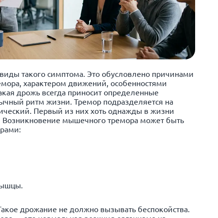
виды такого симптома. Это обусловлено причинами
емора, характером движений, особенностями
Такая дрожь всегда приносит определенные
вычный ритм жизни. Тремор подразделяется на
ический. Первый из них хоть однажды в жизни
. Возникновение мышечного тремора может быть
рами:
мышцы.
Такое дрожание не должно вызывать беспокойства.
ра — это нормальная реакция организма на