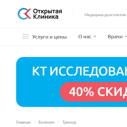
Гастроэнтерология
Гинекология
Медицина долголетия
Гистероскопия
Дерматология
О нас
Врачи
Услуги и цены
Главная
Болезни
Тремор