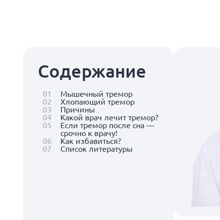
Содержание
01
Мышечный тремор
02
Хлопающий тремор
03
Причины
04
Какой врач лечит тремор?
05
Если тремор после сна —
срочно к врачу!
06
Как избавиться?
07
Список литературы