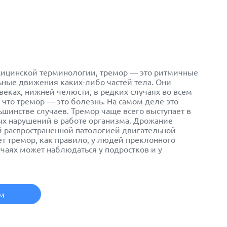
дицинской терминологии, тремор — это ритмичные
ные движения каких-либо частей тела. Они
 веках, нижней челюсти, в редких случаях во всем
 что тремор — это болезнь. На самом деле это
шинстве случаев. Тремор чаще всего выступает в
ых нарушений в работе организма. Дрожание
й распространенной патологией двигательной
т тремор, как правило, у людей преклонного
учаях может наблюдаться у подростков и у
ем