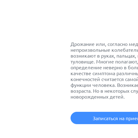
Дрожание или, согласно ме
непроизвольные колебатель
возникают в руках, пальцах,
туловище. Многие полагают,
определение неверно в боль
качестве симптома различн
конечностей считается само
функции человека. Возникае
возраста. Но в некоторых сл
новорожденных детей.
Записаться на при