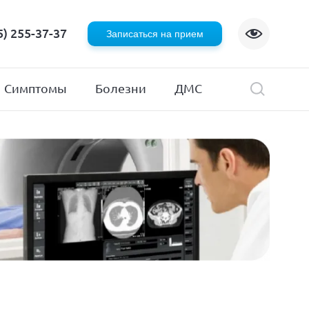
Флебология
5) 255-37-37
Записаться на прием
Хирургия
я
Эндокринология
Симптомы
Болезни
ДМС