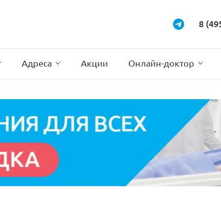
Маммология
Подиатрия
8 (49
Неврология
Проктология
Нейрохирургия
Психотерапи
Адреса
Акции
Онлайн-доктор