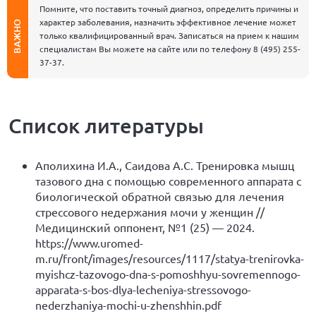
Помните, что поставить точный диагноз, определить причины и
характер заболевания, назначить эффективное лечение может
ВАЖНО
только квалифицированный врач. Записаться на прием к нашим
специалистам Вы можете на сайте или по телефону
8 (495) 255-
37-37
.
Список литературы
Аполихина И.А., Саидова А.С. Тренировка мышц
тазового дна с помощью современного аппарата c
биологической обратной связью для лечения
стрессового недержания мочи у женщин //
Медицинский оппонент, №1 (25) — 2024.
https://www.uromed-
m.ru/front/images/resources/1117/statya-trenirovka-
myishcz-tazovogo-dna-s-pomoshhyu-sovremennogo-
apparata-s-bos-dlya-lecheniya-stressovogo-
nederzhaniya-mochi-u-zhenshhin.pdf