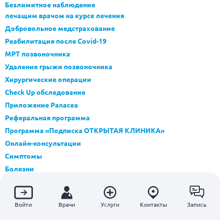
Безлимитное наблюдение
лечащим врачом на курсе лечения
Добровольное медстрахование
Реабилитация после Covid-19
МРТ позвоночника
Удаление грыжи позвоночника
Хирургические операции
Check Up обследование
Приложение Panacea
Реферальная программа
Программа «Подписка ОТКРЫТАЯ КЛИНИКА»
Онлайн-консультации
Симптомы
Болезни
Блог
Контакты контролирующих органов
Войти
Врачи
Услуги
Контакты
Запись
Карта сайта
Инструкция к приложению Panacea