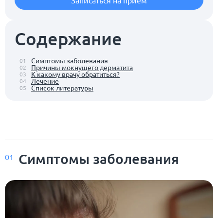
Содержание
Симптомы заболевания
01
Причины мокнущего дерматита
02
К какому врачу обратиться?
03
Лечение
04
Список литературы
05
Симптомы заболевания
01