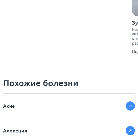
Зу
Ра
ук
ко
ра
По
Похожие болезни
Акне
Алопеция