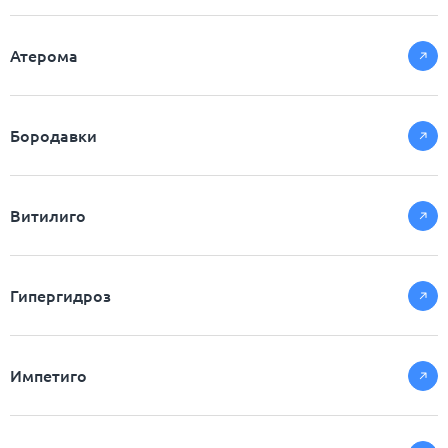
Атерома
Бородавки
Витилиго
Гипергидроз
Импетиго