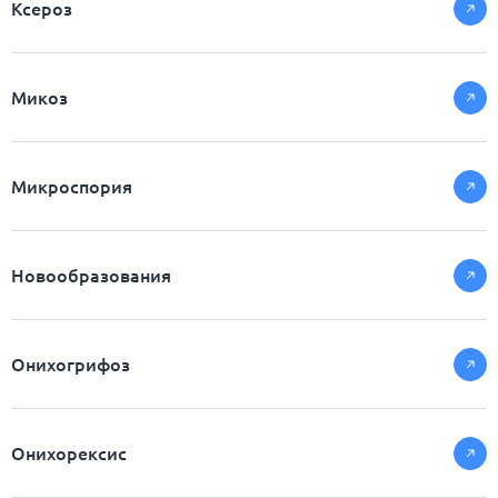
Ксероз
Микоз
Микроспория
Новообразования
Онихогрифоз
Онихорексис