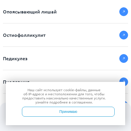
Опоясывающий лишай
Остиофолликулит
Педикулез
Пиодермия
Наш сайт использует
cookie-файлы
, данные
об IP-адресе
и местоположении для того, чтобы
предоставить максимально качественные услуги.
узнайте подробнее в
соглашении
.
Фиброма
Принимаю
Войти
Врачи
Услуги
Контакты
Запись
Фолликулит