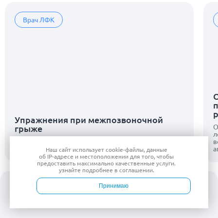
Врач ЛФК
О
Упражнения при межпозвоночной
О
грыже
л
Эффективный комплекс упражнений для
в
восстановления подвижности спины
а
Наш сайт использует
cookie-файлы
, данные
об IP-адресе
и местоположении для того, чтобы
предоставить максимально качественные услуги.
узнайте подробнее в
соглашении
.
Принимаю
Войти
Врачи
Услуги
Контакты
Запись