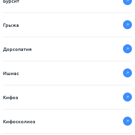
Бурсит
Грыжа
Дорсопатия
Ишиас
Кифоз
Кифосколиоз