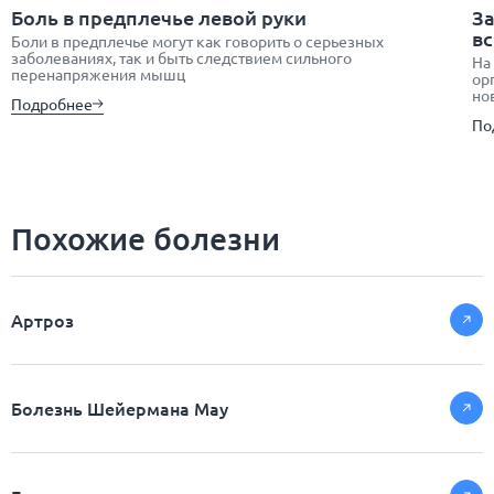
Боль в предплечье левой руки
За
в
Боли в предплечье могут как говорить о серьезных
заболеваниях, так и быть следствием сильного
На
перенапряжения мышц
ор
но
Подробнее
По
Похожие болезни
Артроз
Болезнь Шейермана Мау