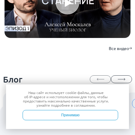
Все видео
Блог
Наш сайт использует
cookie-файлы
, данные
об IP-адресе
и местоположении для того, чтобы
предоставить максимально качественные услуги.
Врач ЛФК
узнайте подробнее в
соглашении
.
Принимаю
Войти
Врачи
Услуги
Контакты
Запись