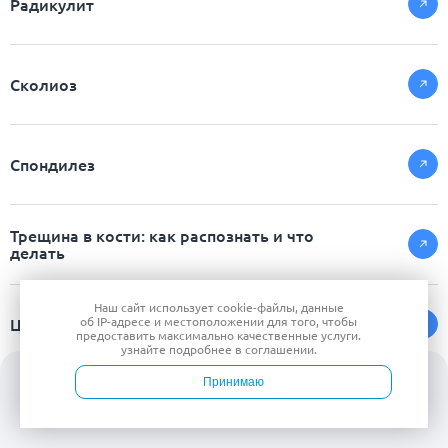
Радикулит
Сколиоз
Спондилез
Трещина в кости: как распознать и что
делать
Наш сайт использует
cookie-файлы
, данные
Цервикалгия
об IP-адресе
и местоположении для того, чтобы
предоставить максимально качественные услуги.
узнайте подробнее в
соглашении
.
Принимаю
Эпикондилит
Войти
Врачи
Услуги
Контакты
Запись