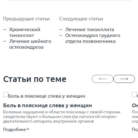
Предыдущие статьи
Следующие статьи
Хронический
Лечение тонзиллита
тонзиллит
Остеохондроз грудного
Лечение шейного
отдела позвоночника
остеохондроза
Статьи по теме
Боль в пояснице слева у женщин
О
Болевые ощущения в области поясницы с левой стороны
По
свидетельствуют о большом спектре патологий опорно-
он
двигательного аппарата, внутренних органов
си
Подробнее
По