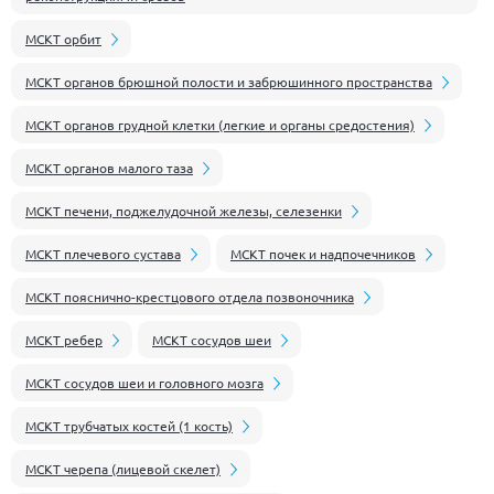
МСКТ орбит
МСКТ органов брюшной полости и забрюшинного пространства
МСКТ органов грудной клетки (легкие и органы средостения)
МСКТ органов малого таза
МСКТ печени, поджелудочной железы, селезенки
МСКТ плечевого сустава
МСКТ почек и надпочечников
МСКТ пояснично-крестцового отдела позвоночника
МСКТ ребер
МСКТ сосудов шеи
МСКТ сосудов шеи и головного мозга
МСКТ трубчатых костей (1 кость)
МСКТ черепа (лицевой скелет)