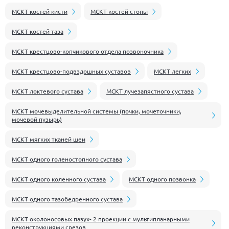
МСКТ костей кисти
МСКТ костей стопы
МСКТ костей таза
МСКТ крестцово-копчикового отдела позвоночника
МСКТ крестцово-подвздошных суставов
МСКТ легких
МСКТ локтевого сустава
МСКТ лучезапястного сустава
МСКТ мочевыделительной системы (почки, мочеточники,
мочевой пузырь)
МСКТ мягких тканей шеи
МСКТ одного голеностопного сустава
МСКТ одного коленного сустава
МСКТ одного позвонка
МСКТ одного тазобедренного сустава
МСКТ околоносовых пазух- 2 проекции с мультипланарными
реконструкциями срезов