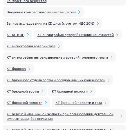
контрастного вещества)
Введение контрастного вещества (peros)
Запись исследования на CD диск (с учетом НДС 20%)
КТ БП и ЗП
КТ ангиография артерий нижних конечностей
КТ ангиография артерий таза
КТ ангиография интракраниальных артерий головного мозга
КТ бронхов
КТ брюшного отдела аорты и сосудов нижних конечностей
КТ брюшной аорты
КТ брюшной полости
КТ брюшной полости
КТ брюшной полости и таза
КТ верхней или нижней челюсти при планировании дентальной
имплантации, без описания
КТ верхней или нижней челюсти при планировании дентальной