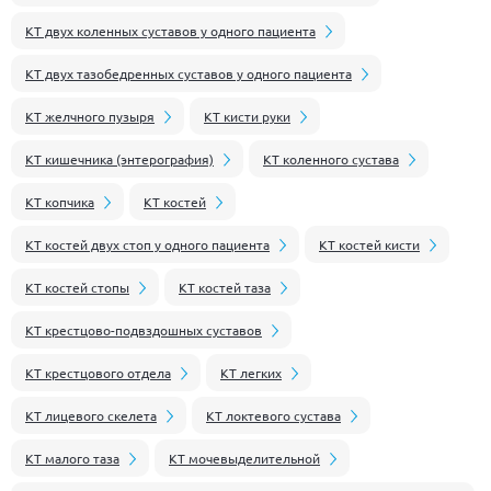
КТ двух коленных суставов у одного пациента
КТ двух тазобедренных суставов у одного пациента
КТ желчного пузыря
КТ кисти руки
КТ кишечника (энтерография)
КТ коленного сустава
КТ копчика
КТ костей
КТ костей двух стоп у одного пациента
КТ костей кисти
КТ костей стопы
КТ костей таза
КТ крестцово-подвздошных суставов
КТ крестцового отдела
КТ легких
КТ лицевого скелета
КТ локтевого сустава
КТ малого таза
КТ мочевыделительной