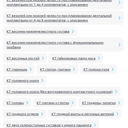
имплантации от 1 до 4 имплантатов, с описанием
КТ верхней или нижней челюсти при планировании дентальной
имплантации от 4 до 8 имплантатов, с описанием
КТ височно-нижнечелюстного сустава
КТ височно-нижнечелюстного сустава с функциональными
пробами
КТ височных костей
КТ гайморовых пазух носа
КТ глазницы
КТ глотки, гортани
КТ голеностопа
КТ головного мозга
КТ головного мозга (без внутривенного контрастного усиления)
КТ головы
КТ гортани и глотки
КТ грудины, лопатки
КТ грудного отдела
КТ грудной аорты и легочных артерий
КТ двух голеностопных суставов у одного пациента