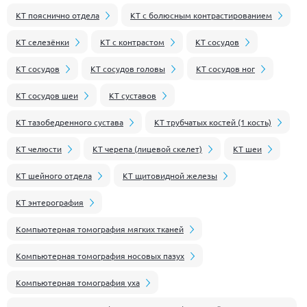
КТ пояснично отдела
КТ с болюсным контрастированием
КТ селезёнки
КТ с контрастом
КТ сосудов
КТ сосудов
КТ сосудов головы
КТ сосудов ног
КТ сосудов шеи
КТ суставов
КТ тазобедренного сустава
КТ трубчатых костей (1 кость)
КТ челюсти
КТ черепа (лицевой скелет)
КТ шеи
КТ шейного отдела
КТ щитовидной железы
КТ энтерография
Компьютерная томография мягких тканей
Компьютерная томография носовых пазух
Компьютерная томография уха