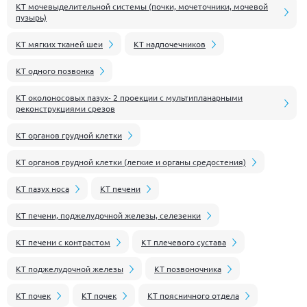
КТ мочевыделительной системы (почки, мочеточники, мочевой
пузырь)
КТ мягких тканей шеи
КТ надпочечников
КТ одного позвонка
КТ околоносовых пазух- 2 проекции с мультипланарными
реконструкциями срезов
КТ органов грудной клетки
КТ органов грудной клетки (легкие и органы средостения)
КТ пазух носа
КТ печени
КТ печени, поджелудочной железы, селезенки
КТ печени с контрастом
КТ плечевого сустава
КТ поджелудочной железы
КТ позвоночника
КТ почек
КТ почек
КТ поясничного отдела