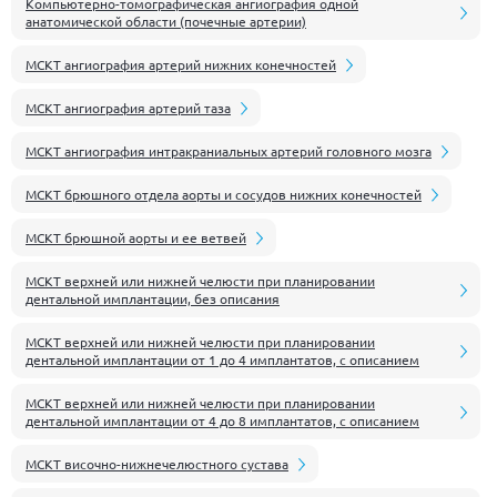
Компьютерно-томографическая ангиография одной
анатомической области (почечные артерии)
МСКТ ангиография артерий нижних конечностей
МСКТ ангиография артерий таза
МСКТ ангиография интракраниальных артерий головного мозга
МСКТ брюшного отдела аорты и сосудов нижних конечностей
МСКТ брюшной аорты и ее ветвей
МСКТ верхней или нижней челюсти при планировании
дентальной имплантации, без описания
МСКТ верхней или нижней челюсти при планировании
дентальной имплантации от 1 до 4 имплантатов, с описанием
МСКТ верхней или нижней челюсти при планировании
дентальной имплантации от 4 до 8 имплантатов, с описанием
МСКТ височно-нижнечелюстного сустава