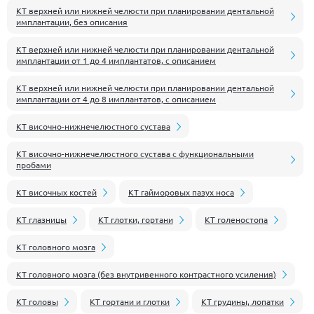
КТ верхней или нижней челюсти при планировании дентальной
имплантации, без описания
КТ верхней или нижней челюсти при планировании дентальной
имплантации от 1 до 4 имплантатов, с описанием
КТ верхней или нижней челюсти при планировании дентальной
имплантации от 4 до 8 имплантатов, с описанием
КТ височно-нижнечелюстного сустава
КТ височно-нижнечелюстного сустава с функциональными
пробами
КТ височных костей
КТ гайморовых пазух носа
КТ глазницы
КТ глотки, гортани
КТ голеностопа
КТ головного мозга
КТ головного мозга (без внутривенного контрастного усиления)
КТ головы
КТ гортани и глотки
КТ грудины, лопатки