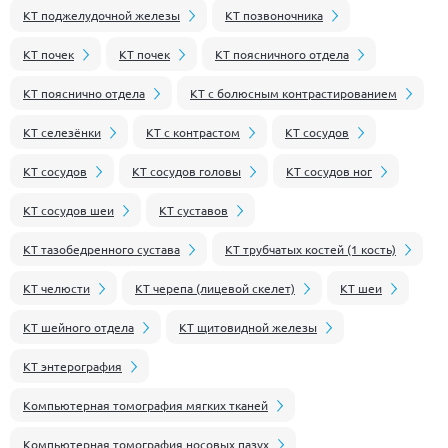
КТ поджелудочной железы
КТ позвоночника
КТ почек
КТ почек
КТ поясничного отдела
КТ пояснично отдела
КТ с болюсным контрастированием
КТ селезёнки
КТ с контрастом
КТ сосудов
КТ сосудов
КТ сосудов головы
КТ сосудов ног
КТ сосудов шеи
КТ суставов
КТ тазобедренного сустава
КТ трубчатых костей (1 кость)
КТ челюсти
КТ черепа (лицевой скелет)
КТ шеи
КТ шейного отдела
КТ щитовидной железы
КТ энтерография
Компьютерная томография мягких тканей
Компьютерная томография носовых пазух