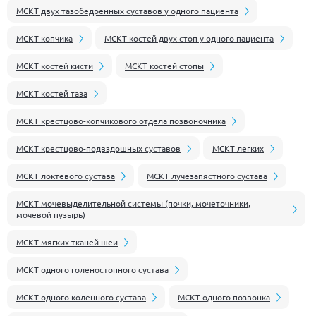
МСКТ двух тазобедренных суставов у одного пациента
МСКТ копчика
МСКТ костей двух стоп у одного пациента
МСКТ костей кисти
МСКТ костей стопы
МСКТ костей таза
МСКТ крестцово-копчикового отдела позвоночника
МСКТ крестцово-подвздошных суставов
МСКТ легких
МСКТ локтевого сустава
МСКТ лучезапястного сустава
МСКТ мочевыделительной системы (почки, мочеточники,
мочевой пузырь)
МСКТ мягких тканей шеи
МСКТ одного голеностопного сустава
МСКТ одного коленного сустава
МСКТ одного позвонка