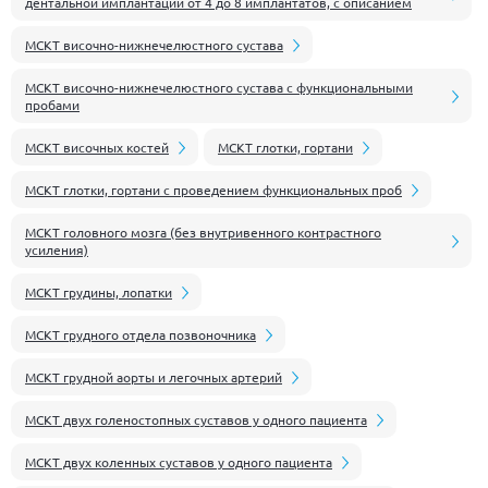
дентальной имплантации от 4 до 8 имплантатов, с описанием
МСКТ височно-нижнечелюстного сустава
МСКТ височно-нижнечелюстного сустава с функциональными
пробами
МСКТ височных костей
МСКТ глотки, гортани
МСКТ глотки, гортани с проведением функциональных проб
МСКТ головного мозга (без внутривенного контрастного
усиления)
МСКТ грудины, лопатки
МСКТ грудного отдела позвоночника
МСКТ грудной аорты и легочных артерий
МСКТ двух голеностопных суставов у одного пациента
МСКТ двух коленных суставов у одного пациента