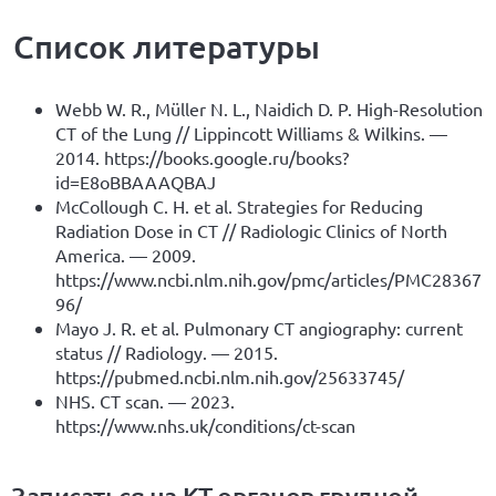
Список литературы
Webb W. R., Müller N. L., Naidich D. P. High-Resolution
CT of the Lung // Lippincott Williams & Wilkins. —
2014.
https://books.google.ru/books?
id=E8oBBAAAQBAJ
McCollough C. H. et al. Strategies for Reducing
Radiation Dose in CT // Radiologic Clinics of North
America. — 2009.
https://www.ncbi.nlm.nih.gov/pmc/articles/PMC28367
96/
Mayo J. R. et al. Pulmonary CT angiography: current
status // Radiology. — 2015.
https://pubmed.ncbi.nlm.nih.gov/25633745/
NHS. CT scan. — 2023.
https://www.nhs.uk/conditions/ct-scan