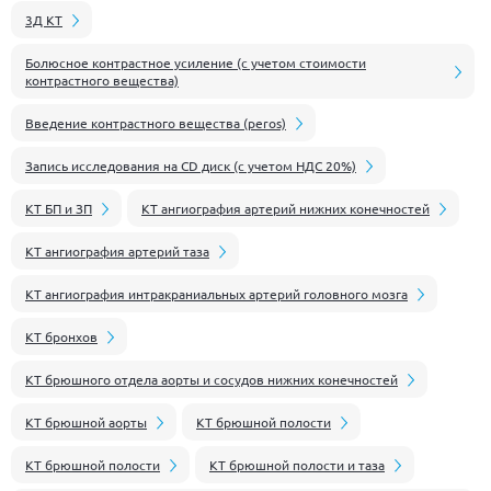
3Д КТ
Болюсное контрастное усиление (с учетом стоимости
контрастного вещества)
Введение контрастного вещества (peros)
Запись исследования на CD диск (с учетом НДС 20%)
КТ БП и ЗП
КТ ангиография артерий нижних конечностей
КТ ангиография артерий таза
КТ ангиография интракраниальных артерий головного мозга
КТ бронхов
КТ брюшного отдела аорты и сосудов нижних конечностей
КТ брюшной аорты
КТ брюшной полости
КТ брюшной полости
КТ брюшной полости и таза