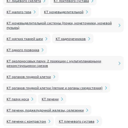
КТ лицевого скелета
КТ локтевого сустава
КТ малого таза
КТ мочевыделительной
КТ мочевыделительной системы (почки, мочеточники, мочевой
пузырь)
КТ мягких тканей шеи
КТ надпочечников
КТ одного позвонка
КТ околоносовых пазух- 2 проекции с мультипланарными
реконструкциями срезов
КТ органов грудной клетки
КТ органов грудной клетки (легкие и органы средостения)
КТ пазух носа
КТ печени
КТ печени, поджелудочной железы, селезенки
КТ печени с контрастом
КТ плечевого сустава