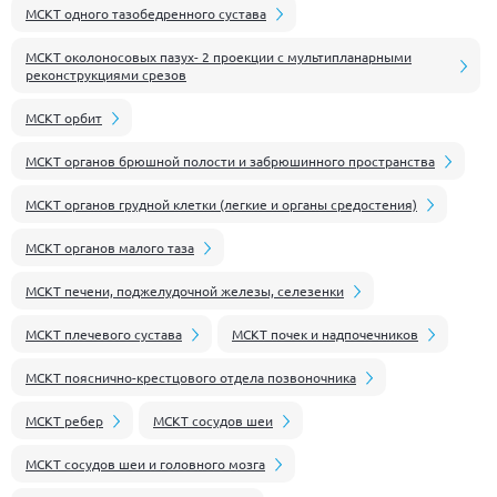
МСКТ одного тазобедренного сустава
МСКТ околоносовых пазух- 2 проекции с мультипланарными
реконструкциями срезов
МСКТ орбит
МСКТ органов брюшной полости и забрюшинного пространства
МСКТ органов грудной клетки (легкие и органы средостения)
МСКТ органов малого таза
МСКТ печени, поджелудочной железы, селезенки
МСКТ плечевого сустава
МСКТ почек и надпочечников
МСКТ пояснично-крестцового отдела позвоночника
МСКТ ребер
МСКТ сосудов шеи
МСКТ сосудов шеи и головного мозга