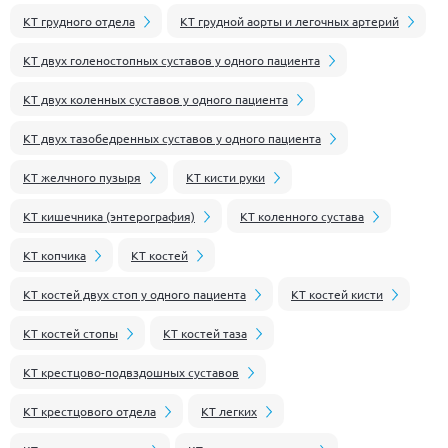
КТ грудного отдела
КТ грудной аорты и легочных артерий
КТ двух голеностопных суставов у одного пациента
КТ двух коленных суставов у одного пациента
КТ двух тазобедренных суставов у одного пациента
КТ желчного пузыря
КТ кисти руки
КТ кишечника (энтерография)
КТ коленного сустава
КТ копчика
КТ костей
КТ костей двух стоп у одного пациента
КТ костей кисти
КТ костей стопы
КТ костей таза
КТ крестцово-подвздошных суставов
КТ крестцового отдела
КТ легких