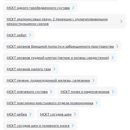
МСКТ одного тазобедренного сустава
МСКТ околоносовых пазух- 2 проекции с мультипланарными
реконструкциями срезов
МСКТ орбит
МСКТ органов брюшной полости и забрюшинного пространства
МСКТ органов грудной клетки (легкие и органы средостения)
МСКТ органов малого таза
МСКТ печени, поджелудочной железы, селезенки
МСКТ плечевого сустава
МСКТ почек и надпочечников
МСКТ пояснично-крестцового отдела позвоночника
МСКТ ребер
МСКТ сосудов шеи
МСКТ сосудов шеи и головного мозга