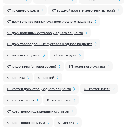
КТ грудного отдела
КТ грудной аорты и легочных артерий
КТ двух голеностопных суставов у одного пациента
КТ двух коленных суставов у одного пациента
КТ двух тазобедренных суставов у одного пациента
КТ желчного пузыря
КТ кисти руки
КТ кишечника (энтерография)
КТ коленного сустава
КТ копчика
КТ костей
КТ костей двух стоп у одного пациента
КТ костей кисти
КТ костей стопы
КТ костей таза
КТ крестцово-подвздошных суставов
КТ крестцового отдела
КТ легких