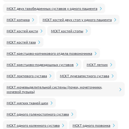
МСКТ двух тазобедренных суставов у одного пациента
МСКТ копчика
МСКТ костей двух стоп у одного пациента
МСКТ костей кисти
МСКТ костей стопы
МСКТ костей таза
МСКТ крестцово-копчикового отдела позвоночника
МСКТ крестцово-подвздошных суставов
МСКТ легких
МСКТ локтевого сустава
МСКТ лучезапястного сустава
МСКТ мочевыделительной системы (почки, мочеточники,
мочевой пузырь)
МСКТ мягких тканей шеи
МСКТ одного голеностопного сустава
МСКТ одного коленного сустава
МСКТ одного позвонка