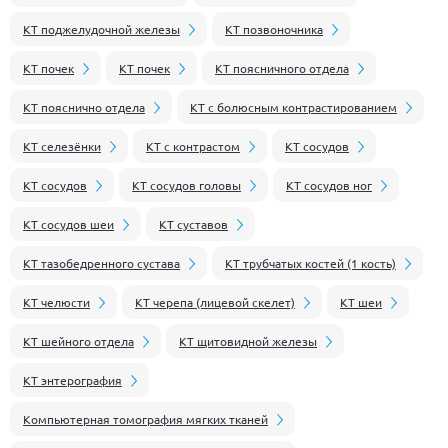
КТ поджелудочной железы
КТ позвоночника
КТ почек
КТ почек
КТ поясничного отдела
КТ пояснично отдела
КТ с болюсным контрастированием
КТ селезёнки
КТ с контрастом
КТ сосудов
КТ сосудов
КТ сосудов головы
КТ сосудов ног
КТ сосудов шеи
КТ суставов
КТ тазобедренного сустава
КТ трубчатых костей (1 кость)
КТ челюсти
КТ черепа (лицевой скелет)
КТ шеи
КТ шейного отдела
КТ щитовидной железы
КТ энтерография
Компьютерная томография мягких тканей