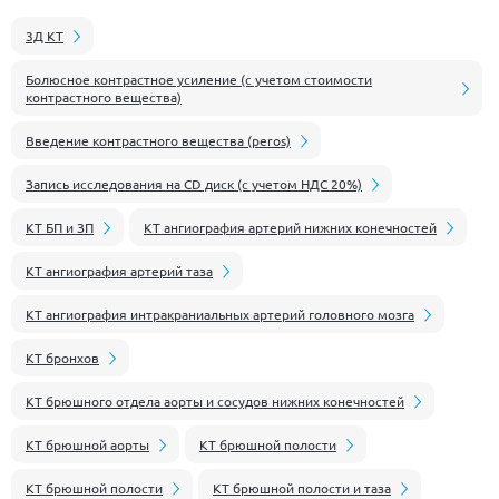
3Д КТ
Болюсное контрастное усиление (с учетом стоимости
контрастного вещества)
Введение контрастного вещества (peros)
Запись исследования на CD диск (с учетом НДС 20%)
КТ БП и ЗП
КТ ангиография артерий нижних конечностей
КТ ангиография артерий таза
КТ ангиография интракраниальных артерий головного мозга
КТ бронхов
КТ брюшного отдела аорты и сосудов нижних конечностей
КТ брюшной аорты
КТ брюшной полости
КТ брюшной полости
КТ брюшной полости и таза