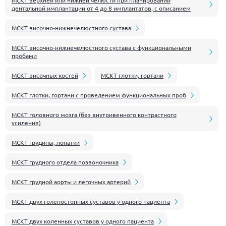
МСКТ верхней или нижней челюсти при планировании
дентальной имплантации от 4 до 8 имплантатов, с описанием
МСКТ височно-нижнечелюстного сустава
МСКТ височно-нижнечелюстного сустава с функциональными
пробами
МСКТ височных костей
МСКТ глотки, гортани
МСКТ глотки, гортани с проведением функциональных проб
МСКТ головного мозга (без внутривенного контрастного
усиления)
МСКТ грудины, лопатки
МСКТ грудного отдела позвоночника
МСКТ грудной аорты и легочных артерий
МСКТ двух голеностопных суставов у одного пациента
МСКТ двух коленных суставов у одного пациента