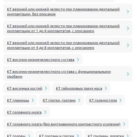
КТ верхней или нижней челюсти при планировании дентальной
имплантации, без описания
КТ верхней или нижней челюсти при планировании дентальной
имплантации от 1 до 4 имплантатов, с описанием
КТ верхней или нижней челюсти при планировании дентальной
имплантации от 4 до 8 имплантатов, с описанием
КТ височно-нижнечелюстного сустава
КТ височно-нижнечелюстного сустава с функциональными
пробами
КТ височных костей
КТ гайморовых пазух носа
КТ глазницы
КТ глотки, гортани
КТ голеностопа
КТ головного мозга
КТ головного мозга (без внутривенного контрастного усиления)
КТ головы
КТ гортани и глотки
КТ грудины, лопатки