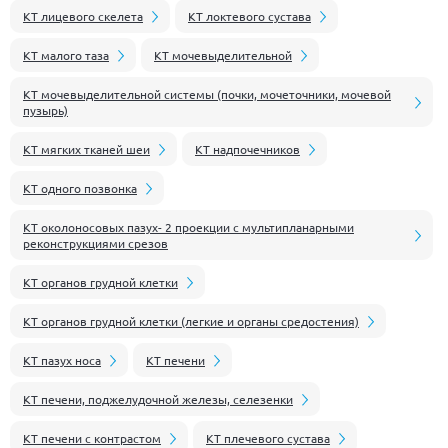
КТ лицевого скелета
КТ локтевого сустава
КТ малого таза
КТ мочевыделительной
КТ мочевыделительной системы (почки, мочеточники, мочевой
пузырь)
КТ мягких тканей шеи
КТ надпочечников
КТ одного позвонка
КТ околоносовых пазух- 2 проекции с мультипланарными
реконструкциями срезов
КТ органов грудной клетки
КТ органов грудной клетки (легкие и органы средостения)
КТ пазух носа
КТ печени
КТ печени, поджелудочной железы, селезенки
КТ печени с контрастом
КТ плечевого сустава