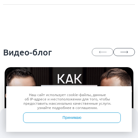
Видео-блог
Наш сайт использует
cookie-файлы
, данные
об IP-адресе
и местоположении для того, чтобы
предоставить максимально качественные услуги.
узнайте подробнее в
соглашении
.
Принимаю
Войти
Врачи
Услуги
Контакты
Запись