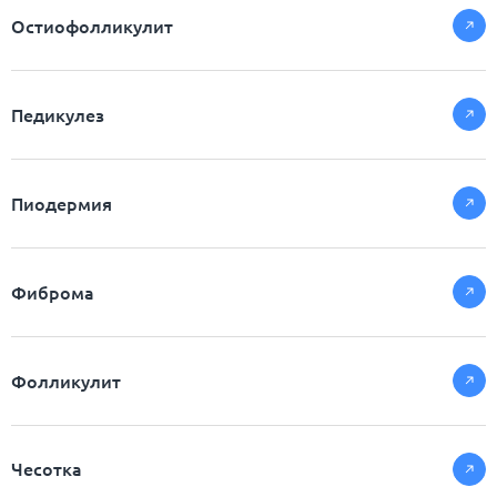
Остиофолликулит
Педикулез
Пиодермия
Фиброма
Фолликулит
Чесотка