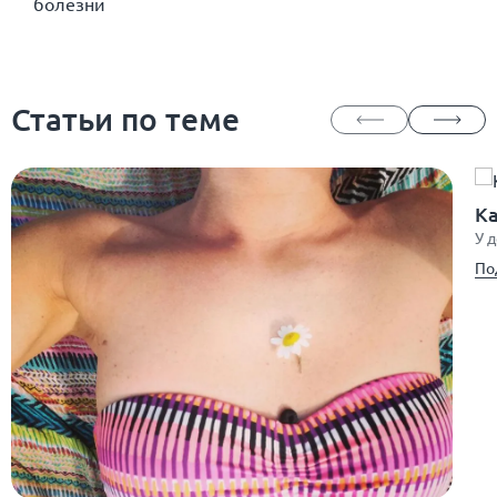
болезни
Статьи по теме
К
У 
По