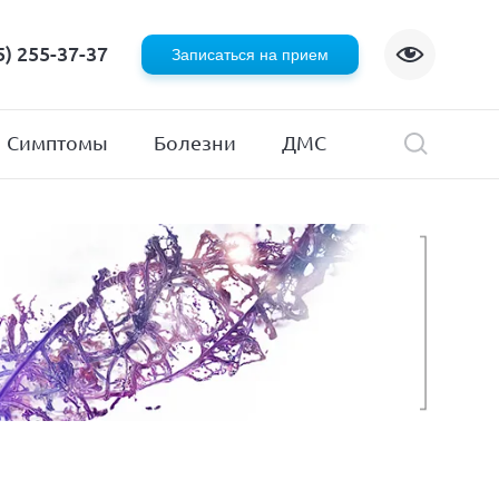
Флебология
5) 255-37-37
Записаться на прием
Хирургия
я
Эндокринология
Симптомы
Болезни
ДМС