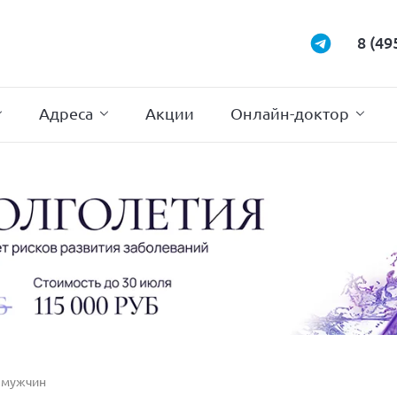
Маммология
Подиатрия
8 (49
Неврология
Проктология
Нейрохирургия
Психотерапи
Адреса
Акции
Онлайн-доктор
 мужчин