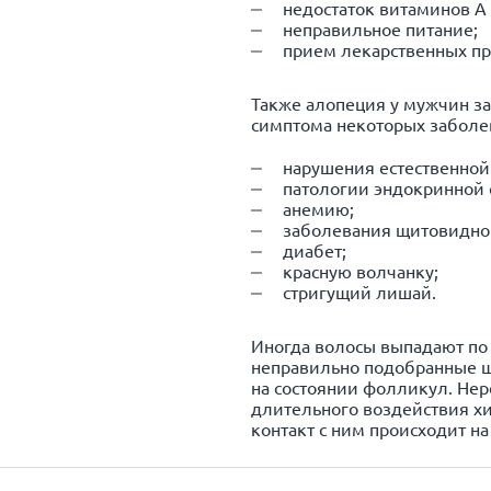
недостаток витаминов А 
неправильное питание;
прием лекарственных пр
Также алопеция у мужчин за
симптома некоторых заболе
нарушения естественной
патологии эндокринной 
анемию;
заболевания щитовидно
диабет;
красную волчанку;
стригущий лишай.
Иногда волосы выпадают по
неправильно подобранные ш
на состоянии фолликул. Нер
длительного воздействия хи
контакт с ним происходит н