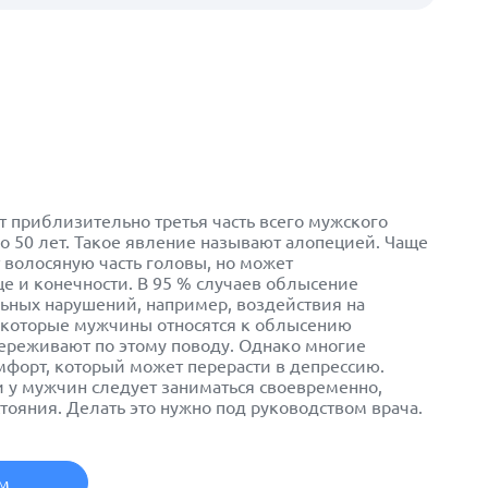
т приблизительно третья часть всего мужского
до 50 лет. Такое явление называют алопецией. Чаще
 волосяную часть головы, но может
ще и конечности. В 95 % случаев облысение
ьных нарушений, например, воздействия на
екоторые мужчины относятся к облысению
ереживают по этому поводу. Однако многие
форт, который может перерасти в депрессию.
 у мужчин следует заниматься своевременно,
стояния. Делать это нужно под руководством врача.
ем