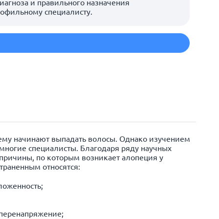
иагноза и правильного назначения
рофильному специалисту.
м
чему начинают выпадать волосы. Однако изучением
многие специалисты. Благодаря ряду научных
причины, по которым возникает
алопеция
у
траненным относятся:
ложенность;
 перенапряжение;