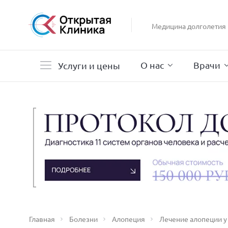
Гастроэнтерология
Гинекология
Медицина долголетия
Гистероскопия
Дерматология
О нас
Врачи
Услуги и цены
Главная
Болезни
Алопеция
Лечение алопеции у