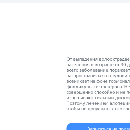
От выпадения волос страдае
населения в возрасте от 30 
всего заболевание поражает
распространиться на тулови
возникает на фоне гормонал
фолликулы тестостерона. Н
совершенно спокойно и не п
испытывают сильный диском
Поэтому лечением алопеции
чтобы не допустить этого со
Записаться на при