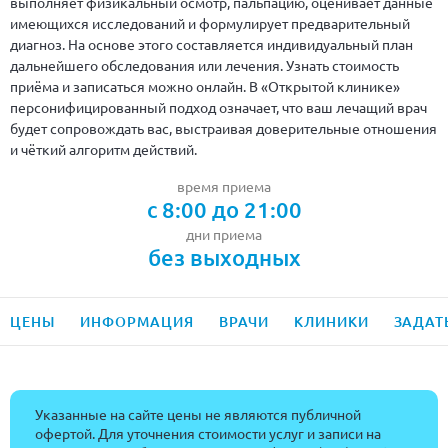
выполняет физикальный осмотр, пальпацию, оценивает данные
имеющихся исследований и формулирует предварительный
диагноз. На основе этого составляется индивидуальный план
дальнейшего обследования или лечения. Узнать стоимость
приёма и записаться можно онлайн. В «Открытой клинике»
персонифицированный подход означает, что ваш лечащий врач
будет сопровождать вас, выстраивая доверительные отношения
и чёткий алгоритм действий.
время приема
с 8:00 до 21:00
дни приема
без выходных
ЦЕНЫ
ИНФОРМАЦИЯ
ВРАЧИ
КЛИНИКИ
ЗАДАТ
Указанные на сайте цены не являются публичной
офертой. Для уточнения стоимости услуг и записи на