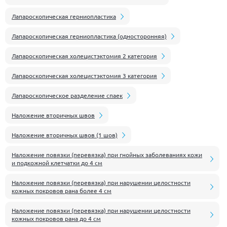
Лапароскопическая герниопластика
Лапароскопическая герниопластика (односторонняя)
Лапароскопическая холецистэктомия 2 категория
Лапароскопическая холецистэктомия 3 категория
Лапароскопическое разделение спаек
Наложение вторичных швов
Наложение вторичных швов (1 шов)
Наложение повязки (перевязка) при гнойных заболеваниях кожи
и подкожной клетчатки до 4 см
Наложение повязки (перевязка) при нарушении целостности
кожных покровов рана более 4 см
Наложение повязки (перевязка) при нарушении целостности
кожных покровов рана до 4 см