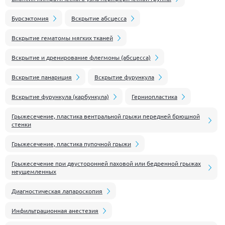
Бурсэктомия
Вскрытие абсцесса
Вскрытие гематомы мягких тканей
Вскрытие и дренирование флегмоны (абсцесса)
Вскрытие панариция
Вскрытие фурункула
Вскрытие фурункула (карбункула)
Герниопластика
Грыжесечение, пластика вентральной грыжи передней брюшной
стенки
Грыжесечение, пластика пупочной грыжи
Грыжесечение при двусторонней паховой или бедренной грыжах
неущемленных
Диагностическая лапароскопия
Инфильтрационная анестезия