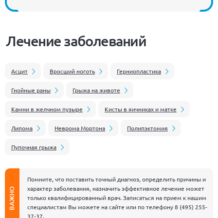
Лечение заболеваний
Асцит
Вросший ноготь
Герниопластика
Гнойные раны
Грыжа на животе
Камни в желчном пузыре
Кисты в яичниках и матке
Липома
Неврома Мортона
Полипэктомия
Пупочная грыжа
Помните, что поставить точный диагноз, определить причины и
характер заболевания, назначить эффективное лечение может
ВАЖНО
только квалифицированный врач. Записаться на прием к нашим
специалистам Вы можете на сайте или по телефону
8 (495) 255-
37-37
.