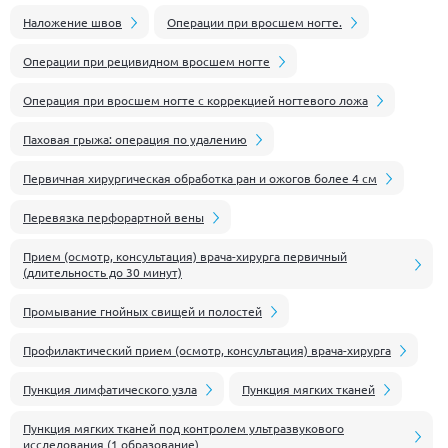
Наложение швов
Операции при вросшем ногте.
Операции при рецивидном вросшем ногте
Операция при вросшем ногте с коррекцией ногтевого ложа
Паховая грыжа: операция по удалению
Первичная хирургическая обработка ран и ожогов более 4 см
Перевязка перфорартной вены
Прием (осмотр, консультация) врача-хирурга первичный
(длительность до 30 минут)
Промывание гнойных свищей и полостей
Профилактический прием (осмотр, консультация) врача-хирурга
Пункция лимфатического узла
Пункция мягких тканей
Пункция мягких тканей под контролем ультразвукового
исследования (1 образование)