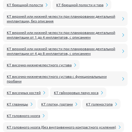
КТ брюшной полости
КТ брюшной полости и таза
КТ верхней или нижней челюсти при планировании дентальной
имплантации, без описания
КТ верхней или нижней челюсти при планировании дентальной
имплантации от 1 до 4 имплантатов, с описанием
КТ верхней или нижней челюсти при планировании дентальной
имплантации от 4 до 8 имплантатов, с описанием
КТ височно-нижнечелюстного сустава
КТ височно-нижнечелюстного сустава с функциональными
пробами
КТ височных костей
КТ гайморовых пазух носа
КТ глазницы
КТ глотки, гортани
КТ голеностопа
КТ головного мозга
КТ головного мозга (без внутривенного контрастного усиления)