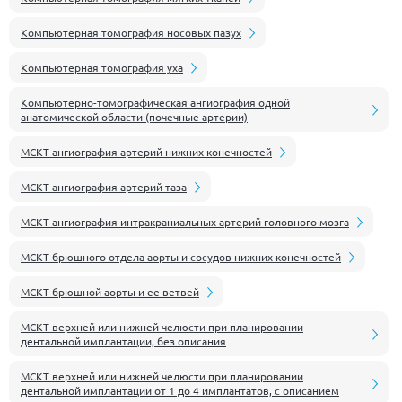
Компьютерная томография носовых пазух
Компьютерная томография уха
Компьютерно-томографическая ангиография одной
анатомической области (почечные артерии)
МСКТ ангиография артерий нижних конечностей
МСКТ ангиография артерий таза
МСКТ ангиография интракраниальных артерий головного мозга
МСКТ брюшного отдела аорты и сосудов нижних конечностей
МСКТ брюшной аорты и ее ветвей
МСКТ верхней или нижней челюсти при планировании
дентальной имплантации, без описания
МСКТ верхней или нижней челюсти при планировании
дентальной имплантации от 1 до 4 имплантатов, с описанием