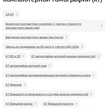
3Д КТ
Болюсное контрастное усиление (с учетом стоимости
контрастного вещества)
Введение контрастного вещества (peros)
Запись исследования на CD диск (с учетом НДС 20%)
КТ БП и ЗП
КТ ангиография артерий нижних конечностей
КТ ангиография артерий таза
КТ ангиография интракраниальных артерий головного мозга
КТ бронхов
КТ брюшного отдела аорты и сосудов нижних конечностей
КТ брюшной аорты
КТ брюшной полости