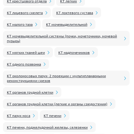
КТ крестцового отдела
КТ легких
КТ лицевого скелета
КТ локтевого сустава
КТ малого таза
КТ мочевыделительной
КТ мочевыделительной системы (почки, мочеточники, мочевой
пузырь)
КТ мягких тканей шеи
КТ надпочечников
КТ одного позвонка
КТ околоносовых пазух- 2 проекции с мультипланарными
реконструкциями срезов
КТ органов грудной клетки
КТ органов грудной клетки (легкие и органы средостения)
КТ пазух носа
КТ печени
КТ печени, поджелудочной железы, селезенки