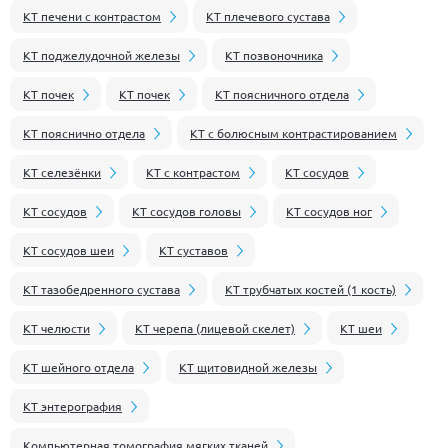
КТ печени с контрастом
КТ плечевого сустава
КТ поджелудочной железы
КТ позвоночника
КТ почек
КТ почек
КТ поясничного отдела
КТ пояснично отдела
КТ с болюсным контрастированием
КТ селезёнки
КТ с контрастом
КТ сосудов
КТ сосудов
КТ сосудов головы
КТ сосудов ног
КТ сосудов шеи
КТ суставов
КТ тазобедренного сустава
КТ трубчатых костей (1 кость)
КТ челюсти
КТ черепа (лицевой скелет)
КТ шеи
КТ шейного отдела
КТ щитовидной железы
КТ энтерография
Компьютерная томография мягких тканей