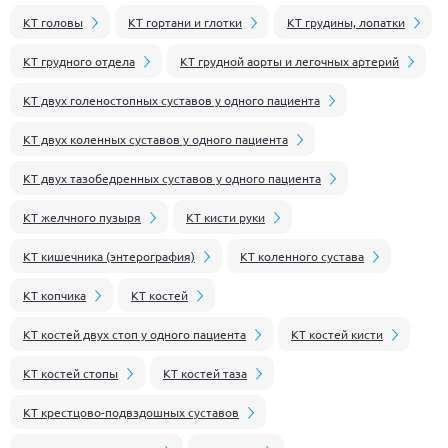
КТ головы
КТ гортани и глотки
КТ грудины, лопатки
КТ грудного отдела
КТ грудной аорты и легочных артерий
КТ двух голеностопных суставов у одного пациента
КТ двух коленных суставов у одного пациента
КТ двух тазобедренных суставов у одного пациента
КТ желчного пузыря
КТ кисти руки
КТ кишечника (энтерография)
КТ коленного сустава
КТ копчика
КТ костей
КТ костей двух стоп у одного пациента
КТ костей кисти
КТ костей стопы
КТ костей таза
КТ крестцово-подвздошных суставов