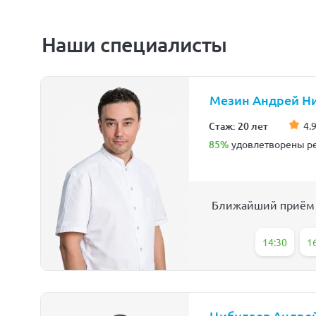
Наши специалисты
Мезин Андрей Н
Стаж: 20 лет
4.9
85%
удовлетворены ре
Ближайший приём
14:30
1
Цибулаев Андре