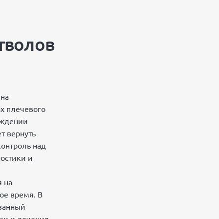
тволов
 на
х плечевого
ождении
т вернуть
контроль над
остики и
я на
ое время. В
ванный
ки и лечения