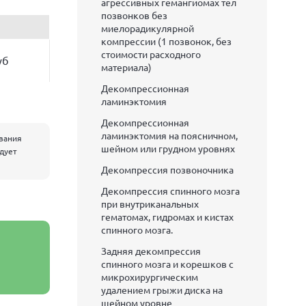
агрессивных гемангиомах тел
позвонков без
миелорадикулярной
компрессии (1 позвонок, без
стоимости расходного
уб
материала)
Декомпрессионная
ламинэктомия
Декомпрессионная
ламинэктомия на поясничном,
евания
шейном или грудном уровнях
едует
Декомпрессия позвоночника
Декомпрессия спинного мозга
при внутриканальных
гематомах, гидромах и кистах
спинного мозга.
Задняя декомпрессия
спинного мозга и корешков с
микрохирургическим
удалением грыжи диска на
шейном уровне