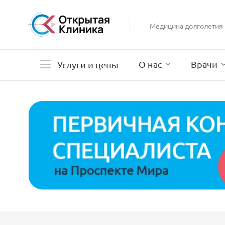
Гастроэнтерология
Гинекология
Медицина долголетия
Гистероскопия
Дерматология
О нас
Врачи
Услуги и цены