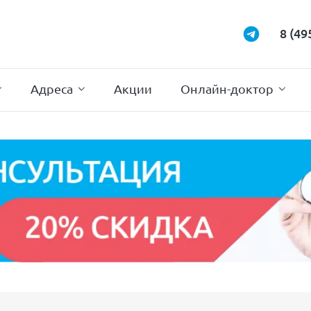
Маммология
Подиатрия
8 (49
Неврология
Проктология
Нейрохирургия
Психотерапи
Адреса
Акции
Онлайн-доктор