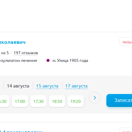
иколаевич
Нейр
 из 5
197 отзывов
м. Улица 1905 года
зультатом лечения
14 августа
15 августа
17 августа
Записа
6:30
17:00
17:30
18:50
19:20
19:50
20:20
й Александрович