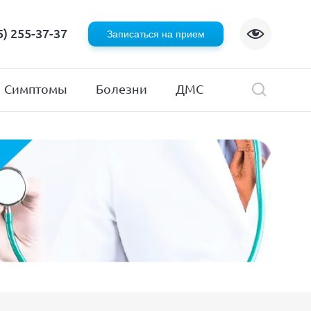
Флебология
5) 255-37-37
Записаться на прием
Хирургия
я
Эндокринология
Симптомы
Болезни
ДМС