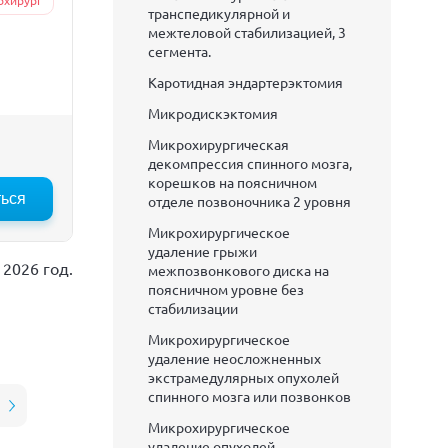
охирург
транспедикулярной и
межтеловой стабилизацией, 3
сегмента.
Каротидная эндартерэктомия
Микродискэктомия
Микрохирургическая
декомпрессия спинного мозга,
корешков на поясничном
ться
:00
12:30
13:00
отделе позвоночника 2 уровня
13:30
Микрохирургическое
удаление грыжи
2026 год.
межпозвонкового диска на
поясничном уровне без
стабилизации
Микрохирургическое
удаление неосложненных
экстрамедулярных опухолей
спинного мозга или позвонков
Микрохирургическое
удаление опухолей