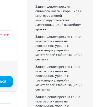
Задняя декомпрессия
спинного мозга и корешков с
многоуровневой
микрохирургической
ламинопластикой на шейном
уровне
охирург
Задняя декомпрессия спино-
мозгового канала на
поясничном уровне с
транспедикулярной и
межтеловой стабилизацией, 1
сегмент.
Задняя декомпрессия спино-
мозгового канала на
поясничном уровне с
транспедикулярной и
ться
межтеловой стабилизацией, 2
сегмента.
Задняя декомпрессия спино-
мозгового канала на
поясничном уровне с