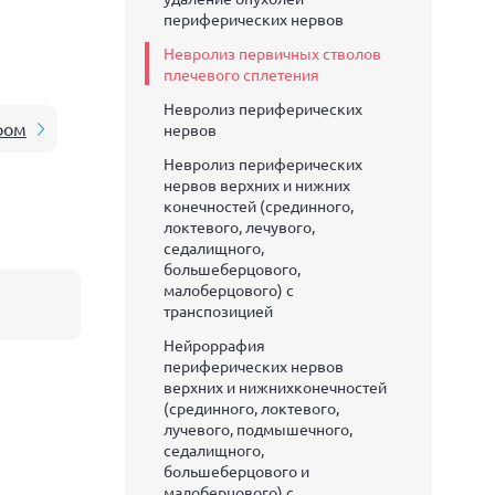
периферических нервов
Невролиз первичных стволов
плечевого сплетения
Невролиз периферических
ром
нервов
Невролиз периферических
нервов верхних и нижних
конечностей (срединного,
локтевого, лечувого,
седалищного,
большеберцового,
малоберцового) с
транспозицией
Нейроррафия
периферических нервов
верхних и нижнихконечностей
(срединного, локтевого,
лучевого, подмышечного,
седалищного,
большеберцового и
малоберцового) с