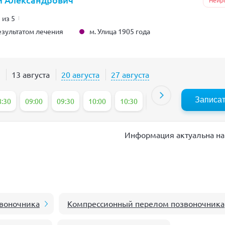
Нейр
 из 5
м. Улица 1905 года
зультатом лечения
13 августа
20 августа
27 августа
Записа
8:30
09:00
09:30
10:00
10:30
11:00
11:30
12
Информация актуальна на 
воночника
Компрессионный перелом позвоночника