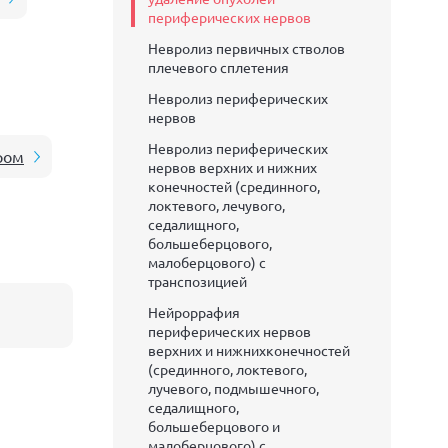
периферических нервов
Невролиз первичных стволов
плечевого сплетения
Невролиз периферических
нервов
Невролиз периферических
ром
нервов верхних и нижних
конечностей (срединного,
локтевого, лечувого,
седалищного,
большеберцового,
малоберцового) с
транспозицией
Нейроррафия
периферических нервов
верхних и нижнихконечностей
(срединного, локтевого,
лучевого, подмышечного,
седалищного,
большеберцового и
малоберцового) с