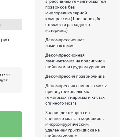
агрессивных гемангиомах тел
позвонков без
миелорадикулярной
компрессии (1 позвонок, без
а
стоимости расходного
материала)
 руб
Декомпрессионная
ламинэктомия
Декомпрессионная
ламинэктомия на поясничном,
шейном или грудном уровнях
евания
Декомпрессия позвоночника
едует
Декомпрессия спинного мозга
при внутриканальных
гематомах, гидромах и кистах
спинного мозга.
Задняя декомпрессия
спинного мозга и корешков с
микрохирургическим
удалением грыжи диска на
шейном уровне