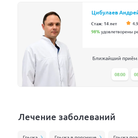
Цибулаев Андре
Стаж: 14 лет
4.9
98%
удовлетворены ре
Ближайший приём
08:00
0
Лечение заболеваний
Грыжа
Грыжа в пояснице
Грыжа поз