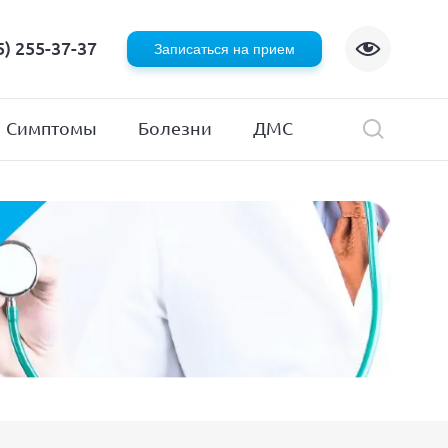
Флебология
5) 255-37-37
Записаться на прием
Хирургия
я
Эндокринология
Симптомы
Болезни
ДМС