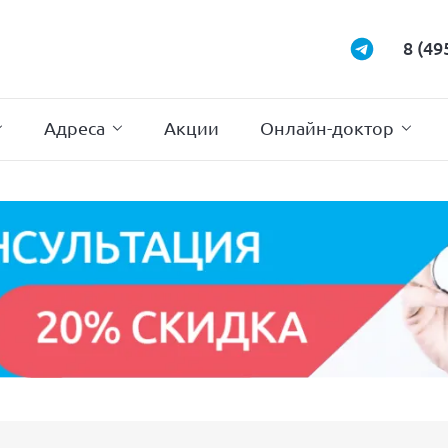
Маммология
Подиатрия
8 (49
Неврология
Проктология
Нейрохирургия
Психотерапи
Адреса
Акции
Онлайн-доктор