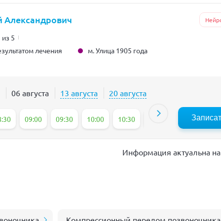
й Александрович
Нейр
 из 5
м. Улица 1905 года
зультатом лечения
06 августа
13 августа
20 августа
Записа
8:30
09:00
09:30
10:00
10:30
11:00
11:30
12
Информация актуальна на 
воночника
Компрессионный перелом позвоночника