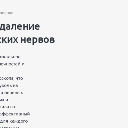
 нервов
удаление
ких нервов
дикальное
ечностей и
.
скопа, что
ухоль из
ия нервных
ых и
висит от
ь эффективный
 для каждого
программа