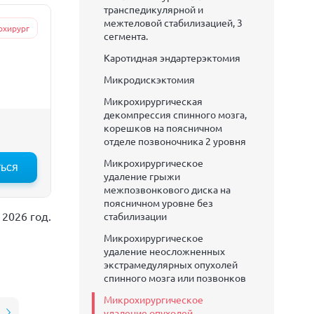
транспедикулярной и
межтеловой стабилизацией, 3
охирург
сегмента.
Каротидная эндартерэктомия
Микродискэктомия
Микрохирургическая
декомпрессия спинного мозга,
корешков на поясничном
отделе позвоночника 2 уровня
Микрохирургическое
ться
:00
12:30
13:00
13:30
удаление грыжи
межпозвонкового диска на
поясничном уровне без
2026 год.
стабилизации
Микрохирургическое
удаление неосложненных
экстрамедулярных опухолей
спинного мозга или позвонков
Микрохирургическое
удаление опухолей