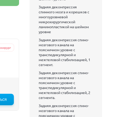
Задняя декомпрессия
спинного мозга и корешков с
многоуровневой
микрохирургической
ламинопластикой на шейном
уровне
Задняя декомпрессия спино-
мозгового канала на
охирург
поясничном уровне с
транспедикулярной и
межтеловой стабилизацией, 1
сегмент.
Задняя декомпрессия спино-
мозгового канала на
поясничном уровне с
транспедикулярной и
межтеловой стабилизацией, 2
сегмента.
ться
Задняя декомпрессия спино-
мозгового канала на
поясничном уровне с