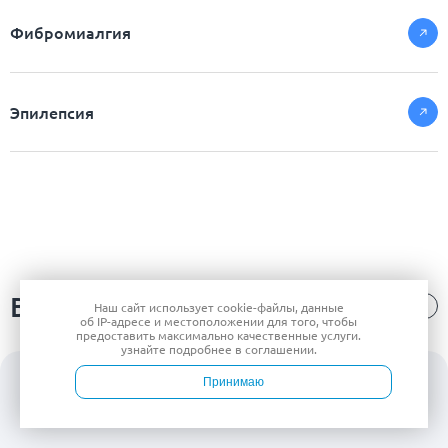
Фибромиалгия
Эпилепсия
Видео-блог
Наш сайт использует
cookie-файлы
, данные
об IP-адресе
и местоположении для того, чтобы
предоставить максимально качественные услуги.
узнайте подробнее в
соглашении
.
Принимаю
Войти
Врачи
Услуги
Контакты
Запись