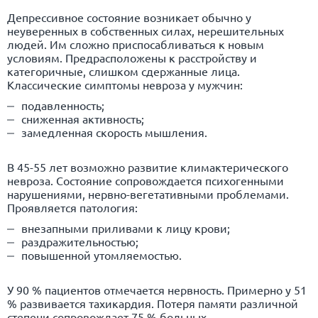
Депрессивное состояние возникает обычно у
неуверенных в собственных силах, нерешительных
людей. Им сложно приспосабливаться к новым
условиям. Предрасположены к расстройству и
категоричные, слишком сдержанные лица.
Классические симптомы невроза у мужчин:
подавленность;
сниженная активность;
замедленная скорость мышления.
В 45-55 лет возможно развитие климактерического
невроза. Состояние сопровождается психогенными
нарушениями, нервно-вегетативными проблемами.
Проявляется патология:
внезапными приливами к лицу крови;
раздражительностью;
повышенной утомляемостью.
У 90 % пациентов отмечается нервность. Примерно у 51
% развивается
тахикардия
. Потеря памяти различной
степени сопровождает 75 % больных.