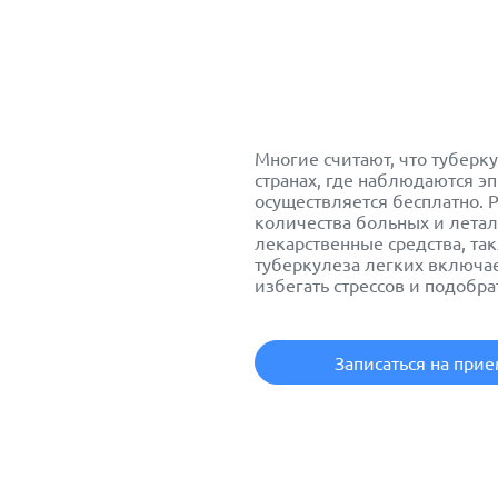
Многие считают, что
туберк
странах, где наблюдаются э
осуществляется бесплатно.
количества больных и летал
лекарственные средства, та
туберкулеза легких включает
избегать стрессов и подобр
Записаться на при