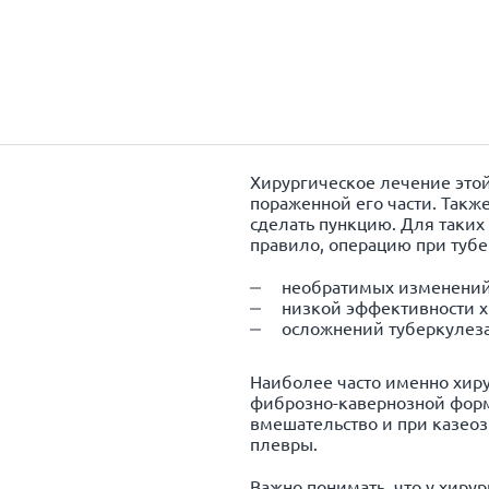
Хирургическое лечение это
пораженной его части. Такж
сделать пункцию. Для таких
правило, операцию при тубе
необратимых изменений 
низкой эффективности 
осложнений туберкулеза,
Наиболее часто именно хиру
фиброзно-кавернозной форм
вмешательство и при казеоз
плевры.
Важно понимать, что у хирур