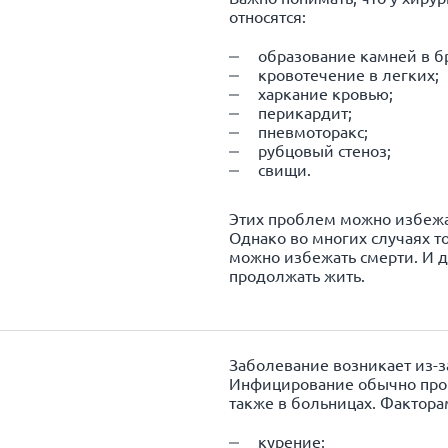
относятся:
образование камней в б
кровотечение в легких;
харкание кровью;
перикардит;
пневмоторакс;
рубцовый
стеноз
;
свищи.
Этих проблем можно избежат
Однако во многих случаях т
можно избежать смерти. И 
продолжать жить.
Заболевание возникает из-за
Инфицирование обычно прои
также в больницах. Фактора
курение;