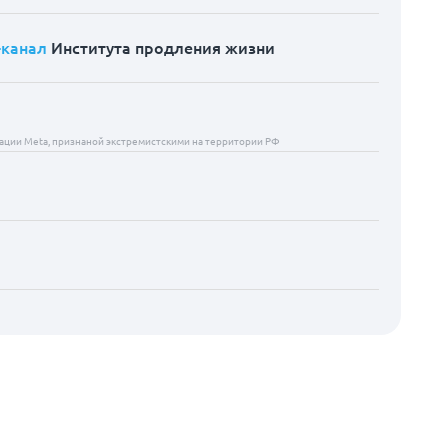
-канал
Института продления жизни
ции Meta, признаной экстремистскими на территории РФ