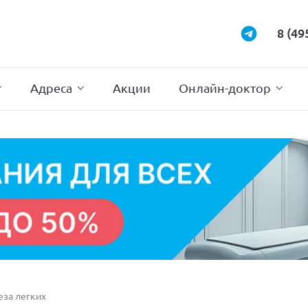
Маммология
Подиатрия
8 (49
Неврология
Проктология
Нейрохирургия
Психотерапи
Адреса
Акции
Онлайн-доктор
еза легких