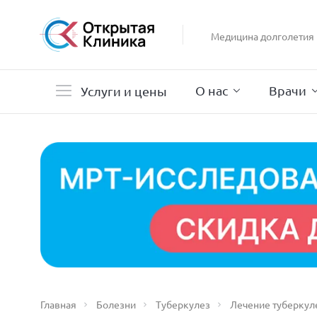
Гастроэнтерология
Гинекология
Медицина долголетия
Гистероскопия
Дерматология
О нас
Врачи
Услуги и цены
Главная
Болезни
Туберкулез
Лечение туберкул