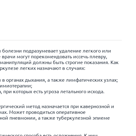
й болезни подразумевает удаление легкого или
е врачи могут порекомендовать иссечь плевру,
 манипуляций должны быть строгие показания. Как
ркулезе легких назначают в случаях:
в органах дыхания, а также лимфатических узлах;
химиотерапии;
 при которых есть угроза летального исхода.
ргический метод назначается при кавернозной и
ах. Может проводиться оперативное
ной пневмонии, а также туберкулезной эпиеме
гического способа есть осложнения. К ним